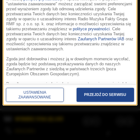
"ustawienia zaawansowane" możesz zarządzać swoimi preferencjami
przed wyrażeniem zgody lub odmową udzielenia zgody. Cele
przetwarzania Twoich danych bez konieczności uzyskania Twojej
zgody w oparciu o uzasadniony interes Radio Muzyka Fakty Grupa
RMF sp. z o.o. sp. k. oraz informacje o możliwości sprzeciwienia się
takiemu przetwarzaniu znajdziesz w
polityce prywatności
. Cele
przetwarzania Twoich danych bez konieczności uzyskania Twojej
zgody w oparciu o uzasadniony interes
Zaufanych Partnerów IAB
oraz
możliwość sprzeciwienia się takiemu przetwarzaniu znajdziesz w
ustawieniach zaawansowanych.
Zgoda jest dobrowolna i możesz ją w dowolnym momencie wycofać,
zgoda będzie też podstawą przekazywania danych do naszych
Zaufanych Partnerów z siedzibą w państwach trzecich (poza
Europejskim Obszarem Gospodarczym).
Korzystanie z portalu oznacza akceptację
Regulaminu
.
Polityka cookies
.
SpeakUp
.
Ponadto masz prawo żądania dostępu, sprostowania, usunięcia lub
Prywatność
.
Aplikacje
.
© 2026 Radio Muzyka
ograniczenia przetwarzania danych, a także złożenia skargi do
Fakty Grupa RMF sp. z o.o. sp. k.
USTAWIENIA
Prezesa Urzędu Ochrony Danych Osobowych. W polityce prywatności
PRZEJDŹ DO SERWISU
ZAAWANSOWANE
znajdziesz informacje jak wykonać swoje prawa. Szczegółowe
informacje na temat przetwarzania Twoich danych znajdują się w
polityce prywatności.
WYBIERZ STACJĘ LIVE
Administratorem tych danych jesteśmy my, czyli Radio Muzyka Fakty
Grupa RMF sp. z o.o. sp. k. z siedzibą w Krakowie, al. Waszyngtona
1.
KOLEJKA
/
Stosowanie plików cookies i innych technologii