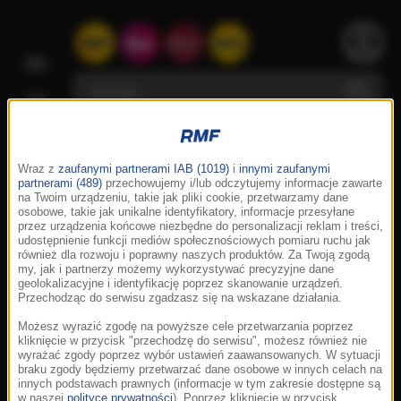
Wraz z
zaufanymi partnerami IAB (1019)
i
innymi zaufanymi
partnerami (489)
przechowujemy i/lub odczytujemy informacje zawarte
na Twoim urządzeniu, takie jak pliki cookie, przetwarzamy dane
osobowe, takie jak unikalne identyfikatory, informacje przesyłane
przez urządzenia końcowe niezbędne do personalizacji reklam i treści,
udostępnienie funkcji mediów społecznościowych pomiaru ruchu jak
również dla rozwoju i poprawny naszych produktów. Za Twoją zgodą
my, jak i partnerzy możemy wykorzystywać precyzyjne dane
geolokalizacyjne i identyfikację poprzez skanowanie urządzeń.
Przechodząc do serwisu zgadzasz się na wskazane działania.
Możesz wyrazić zgodę na powyższe cele przetwarzania poprzez
kliknięcie w przycisk "przechodzę do serwisu", możesz również nie
wyrażać zgody poprzez wybór ustawień zaawansowanych. W sytuacji
braku zgody będziemy przetwarzać dane osobowe w innych celach na
innych podstawach prawnych (informacje w tym zakresie dostępne są
w naszej
polityce prywatności
). Poprzez kliknięcie w przycisk