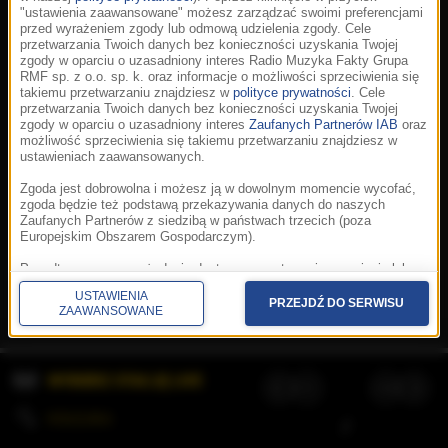
"ustawienia zaawansowane" możesz zarządzać swoimi preferencjami
przed wyrażeniem zgody lub odmową udzielenia zgody. Cele
przetwarzania Twoich danych bez konieczności uzyskania Twojej
zgody w oparciu o uzasadniony interes Radio Muzyka Fakty Grupa
RMF sp. z o.o. sp. k. oraz informacje o możliwości sprzeciwienia się
takiemu przetwarzaniu znajdziesz w
polityce prywatności
. Cele
przetwarzania Twoich danych bez konieczności uzyskania Twojej
zgody w oparciu o uzasadniony interes
Zaufanych Partnerów IAB
oraz
możliwość sprzeciwienia się takiemu przetwarzaniu znajdziesz w
ustawieniach zaawansowanych.
Zgoda jest dobrowolna i możesz ją w dowolnym momencie wycofać,
zgoda będzie też podstawą przekazywania danych do naszych
Zaufanych Partnerów z siedzibą w państwach trzecich (poza
Europejskim Obszarem Gospodarczym).
Korzystanie z portalu oznacza akceptację
Regulaminu
.
Polityka cookies
.
SpeakUp
.
Ponadto masz prawo żądania dostępu, sprostowania, usunięcia lub
Prywatność
.
Aplikacje
.
© 2026 Radio Muzyka
ograniczenia przetwarzania danych, a także złożenia skargi do
Fakty Grupa RMF sp. z o.o. sp. k.
USTAWIENIA
Prezesa Urzędu Ochrony Danych Osobowych. W polityce prywatności
PRZEJDŹ DO SERWISU
ZAAWANSOWANE
znajdziesz informacje jak wykonać swoje prawa. Szczegółowe
informacje na temat przetwarzania Twoich danych znajdują się w
polityce prywatności.
WYBIERZ STACJĘ LIVE
Administratorem tych danych jesteśmy my, czyli Radio Muzyka Fakty
Grupa RMF sp. z o.o. sp. k. z siedzibą w Krakowie, al. Waszyngtona
1.
KOLEJKA
/
Stosowanie plików cookies i innych technologii