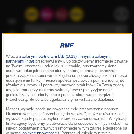
Wraz z
zaufanymi partnerami IAB (1019)
i
innymi zaufanymi
partnerami (489)
przechowujemy i/lub odczytujemy informacje zawarte
na Twoim urządzeniu, takie jak pliki cookie, przetwarzamy dane
osobowe, takie jak unikalne identyfikatory, informacje przesyłane
przez urządzenia końcowe niezbędne do personalizacji reklam i treści,
udostępnienie funkcji mediów społecznościowych pomiaru ruchu jak
również dla rozwoju i poprawny naszych produktów. Za Twoją zgodą
my, jak i partnerzy możemy wykorzystywać precyzyjne dane
geolokalizacyjne i identyfikację poprzez skanowanie urządzeń.
Przechodząc do serwisu zgadzasz się na wskazane działania.
Możesz wyrazić zgodę na powyższe cele przetwarzania poprzez
kliknięcie w przycisk "przechodzę do serwisu", możesz również nie
wyrażać zgody poprzez wybór ustawień zaawansowanych. W sytuacji
braku zgody będziemy przetwarzać dane osobowe w innych celach na
innych podstawach prawnych (informacje w tym zakresie dostępne są
w naszej
polityce prywatności
). Poprzez kliknięcie w przycisk