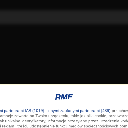
i partnerami IAB (1019)
i
innymi zaufanymi partnerami (489)
przechow
ormacje zawarte na Twoim urządzeniu, takie jak pliki cookie, przetwar
jak unikalne identyfikatory, informacje przesyłane przez urządzenia k
i reklam i treści, udostępnienie funkcji mediów społecznościowych pom