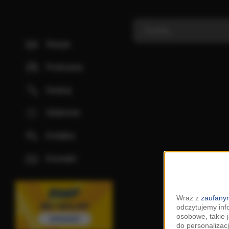
Stacje
Podcasty
Szukaj
Ulubione
Kolejka
Kontakt
Wraz z
zaufanym
odczytujemy inf
osobowe, takie 
do personalizacj