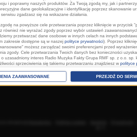
woju i poprawny naszych produktów. Za Twoją zgodą my, jak i partner
recyzyjne dane geolokalizacyjne i identyfikację poprzez skanowanie u
serwisu zgadzasz się na wskazane działania.
zgodę na powyższe cele przetwarzania poprzez kliknięcie w przycisk 
z również nie wyrażać zgody poprzez wybór ustawień zaawansowanych
dziemy przetwarzać dane osobowe w innych celach na innych podsta
ym zakresie dostępne są w naszej
polityce prywatności
). Poprzez kliknię
awansowane" możesz zarządzać swoimi preferencjami przed wyrażenie
ia zgody. Cele przetwarzania Twoich danych bez konieczności uzyska
 o uzasadniony interes Radio Muzyka Fakty Grupa RMF sp. z o.o. sp. k
żliwości sprzeciwienia się takiemu przetwarzaniu znajdziesz w
polityce
nia Twoich danych bez konieczności uzyskania Twojej zgody w oparci
ch Partnerów IAB
oraz możliwość sprzeciwienia się takiemu przetwarza
IENIA ZAAWANSOWANE
PRZEJDŹ DO SERW
aawansowanych.
rowolna i możesz ją w dowolnym momencie wycofać, zgoda będzie też
anych do naszych Zaufanych Partnerów z siedzibą w państwach trzec
szarem Gospodarczym).
awo żądania dostępu, sprostowania, usunięcia lub ograniczenia przet
 złożenia skargi do Prezesa Urzędu Ochrony Danych Osobowych. W pol
acza akceptację
Regulaminu
.
Polityka cookies
.
SpeakUp
.
Prywatność
jdziesz informacje jak wykonać swoje prawa. Szczegółowe informacje 
sp. k.
woich danych znajdują się w polityce prywatności.