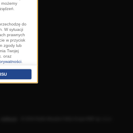
zy możemy
rządzeń.
"przechodzę do
. W sytuacji
wach prawnych
cie w przycisk
m zgody lub
nia Twojej
. oraz
 prywatności
.
u o uzasadniony
niu znajdziesz w
ISU
 podstawą
ich (poza
warzania
ityce
.
Aplikacje
.
© 2026 Radio Muzyka Fakty Grupa RMF sp. z o.o.
na temat