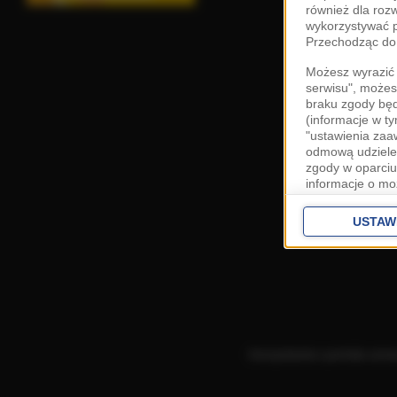
również dla roz
wykorzystywać p
Przechodząc do 
Możesz wyrazić 
serwisu", możes
braku zgody bę
(informacje w t
"ustawienia za
odmową udzielen
zgody w oparciu
informacje o mo
Cele przetwarza
interes
Zaufany
USTAW
ustawieniach z
Zgoda jest dob
przekazywania d
Europejskim Ob
Ponadto masz pr
danych, a także
Korzystanie z portalu ozn
prywatności zna
przetwarzania T