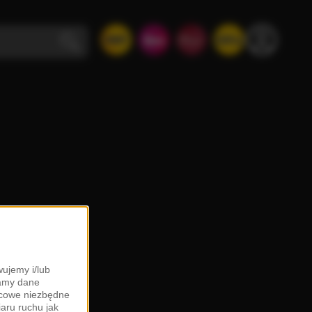
ujemy i/lub
zamy dane
ońcowe niezbędne
iaru ruchu jak