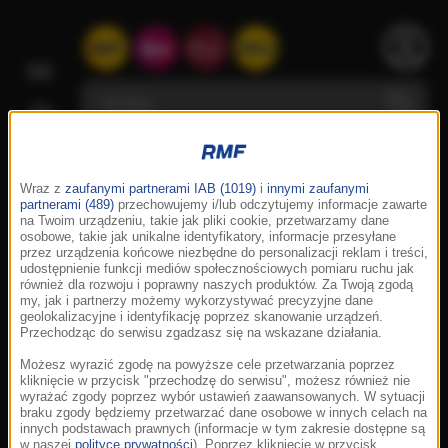
Wraz z
zaufanymi partnerami IAB (1019)
i
innymi zaufanymi
partnerami (489)
przechowujemy i/lub odczytujemy informacje zawarte
na Twoim urządzeniu, takie jak pliki cookie, przetwarzamy dane
osobowe, takie jak unikalne identyfikatory, informacje przesyłane
przez urządzenia końcowe niezbędne do personalizacji reklam i treści,
udostępnienie funkcji mediów społecznościowych pomiaru ruchu jak
również dla rozwoju i poprawny naszych produktów. Za Twoją zgodą
my, jak i partnerzy możemy wykorzystywać precyzyjne dane
geolokalizacyjne i identyfikację poprzez skanowanie urządzeń.
Przechodząc do serwisu zgadzasz się na wskazane działania.
Możesz wyrazić zgodę na powyższe cele przetwarzania poprzez
kliknięcie w przycisk "przechodzę do serwisu", możesz również nie
wyrażać zgody poprzez wybór ustawień zaawansowanych. W sytuacji
braku zgody będziemy przetwarzać dane osobowe w innych celach na
innych podstawach prawnych (informacje w tym zakresie dostępne są
w naszej
polityce prywatności
). Poprzez kliknięcie w przycisk