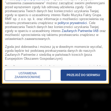
"ustawienia zaawansowane" możesz zarządzać swoimi preferencjami
przed wyrażeniem zgody lub odmową udzielenia zgody. Cele
przetwarzania Twoich danych bez konieczności uzyskania Twojej
zgody w oparciu o uzasadniony interes Radio Muzyka Fakty Grupa
RMF sp. z o.o. sp. k. oraz informacje o możliwości sprzeciwienia się
takiemu przetwarzaniu znajdziesz w
polityce prywatności
. Cele
przetwarzania Twoich danych bez konieczności uzyskania Twojej
zgody w oparciu o uzasadniony interes
Zaufanych Partnerów IAB
oraz
możliwość sprzeciwienia się takiemu przetwarzaniu znajdziesz w
ustawieniach zaawansowanych.
Zgoda jest dobrowolna i możesz ją w dowolnym momencie wycofać,
zgoda będzie też podstawą przekazywania danych do naszych
Zaufanych Partnerów z siedzibą w państwach trzecich (poza
Europejskim Obszarem Gospodarczym).
Korzystanie z portalu oznacza akceptację
Regulaminu
.
Polityka cookies
.
SpeakUp
.
Ponadto masz prawo żądania dostępu, sprostowania, usunięcia lub
Prywatność
.
Aplikacje
.
© 2026 Radio Muzyka
ograniczenia przetwarzania danych, a także złożenia skargi do
Fakty Grupa RMF sp. z o.o. sp. k.
USTAWIENIA
Prezesa Urzędu Ochrony Danych Osobowych. W polityce prywatności
PRZEJDŹ DO SERWISU
ZAAWANSOWANE
znajdziesz informacje jak wykonać swoje prawa. Szczegółowe
informacje na temat przetwarzania Twoich danych znajdują się w
polityce prywatności.
WYBIERZ STACJĘ LIVE
Administratorem tych danych jesteśmy my, czyli Radio Muzyka Fakty
Grupa RMF sp. z o.o. sp. k. z siedzibą w Krakowie, al. Waszyngtona
1.
KOLEJKA
/
Stosowanie plików cookies i innych technologii