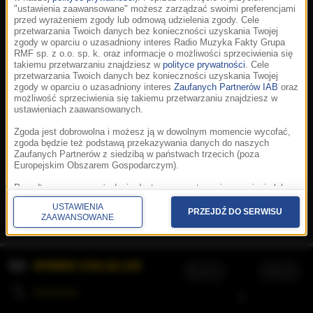
"ustawienia zaawansowane" możesz zarządzać swoimi preferencjami
przed wyrażeniem zgody lub odmową udzielenia zgody. Cele
przetwarzania Twoich danych bez konieczności uzyskania Twojej
zgody w oparciu o uzasadniony interes Radio Muzyka Fakty Grupa
RMF sp. z o.o. sp. k. oraz informacje o możliwości sprzeciwienia się
takiemu przetwarzaniu znajdziesz w
polityce prywatności
. Cele
przetwarzania Twoich danych bez konieczności uzyskania Twojej
zgody w oparciu o uzasadniony interes
Zaufanych Partnerów IAB
oraz
możliwość sprzeciwienia się takiemu przetwarzaniu znajdziesz w
ustawieniach zaawansowanych.
Zgoda jest dobrowolna i możesz ją w dowolnym momencie wycofać,
zgoda będzie też podstawą przekazywania danych do naszych
Zaufanych Partnerów z siedzibą w państwach trzecich (poza
Europejskim Obszarem Gospodarczym).
Korzystanie z portalu oznacza akceptację
Regulaminu
.
Polityka cookies
.
SpeakUp
.
Ponadto masz prawo żądania dostępu, sprostowania, usunięcia lub
Prywatność
.
Aplikacje
.
© 2026 Radio Muzyka
ograniczenia przetwarzania danych, a także złożenia skargi do
Fakty Grupa RMF sp. z o.o. sp. k.
USTAWIENIA
Prezesa Urzędu Ochrony Danych Osobowych. W polityce prywatności
PRZEJDŹ DO SERWISU
ZAAWANSOWANE
znajdziesz informacje jak wykonać swoje prawa. Szczegółowe
informacje na temat przetwarzania Twoich danych znajdują się w
polityce prywatności.
WYBIERZ STACJĘ LIVE
Administratorem tych danych jesteśmy my, czyli Radio Muzyka Fakty
Grupa RMF sp. z o.o. sp. k. z siedzibą w Krakowie, al. Waszyngtona
1.
KOLEJKA
/
Stosowanie plików cookies i innych technologii