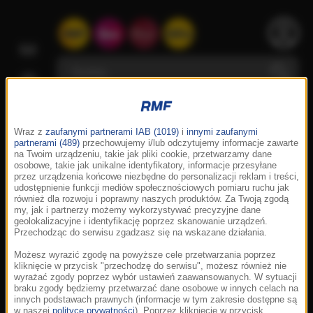
Wraz z
zaufanymi partnerami IAB (1019)
i
innymi zaufanymi
partnerami (489)
przechowujemy i/lub odczytujemy informacje zawarte
na Twoim urządzeniu, takie jak pliki cookie, przetwarzamy dane
osobowe, takie jak unikalne identyfikatory, informacje przesyłane
przez urządzenia końcowe niezbędne do personalizacji reklam i treści,
udostępnienie funkcji mediów społecznościowych pomiaru ruchu jak
również dla rozwoju i poprawny naszych produktów. Za Twoją zgodą
my, jak i partnerzy możemy wykorzystywać precyzyjne dane
geolokalizacyjne i identyfikację poprzez skanowanie urządzeń.
Przechodząc do serwisu zgadzasz się na wskazane działania.
Możesz wyrazić zgodę na powyższe cele przetwarzania poprzez
kliknięcie w przycisk "przechodzę do serwisu", możesz również nie
wyrażać zgody poprzez wybór ustawień zaawansowanych. W sytuacji
braku zgody będziemy przetwarzać dane osobowe w innych celach na
innych podstawach prawnych (informacje w tym zakresie dostępne są
w naszej
polityce prywatności
). Poprzez kliknięcie w przycisk