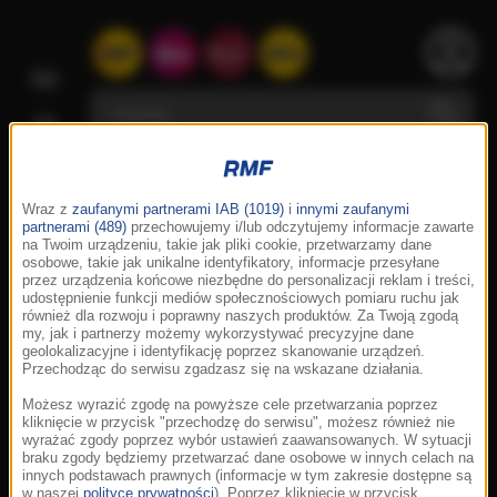
Wraz z
zaufanymi partnerami IAB (1019)
i
innymi zaufanymi
partnerami (489)
przechowujemy i/lub odczytujemy informacje zawarte
na Twoim urządzeniu, takie jak pliki cookie, przetwarzamy dane
osobowe, takie jak unikalne identyfikatory, informacje przesyłane
przez urządzenia końcowe niezbędne do personalizacji reklam i treści,
udostępnienie funkcji mediów społecznościowych pomiaru ruchu jak
również dla rozwoju i poprawny naszych produktów. Za Twoją zgodą
my, jak i partnerzy możemy wykorzystywać precyzyjne dane
geolokalizacyjne i identyfikację poprzez skanowanie urządzeń.
Przechodząc do serwisu zgadzasz się na wskazane działania.
Możesz wyrazić zgodę na powyższe cele przetwarzania poprzez
kliknięcie w przycisk "przechodzę do serwisu", możesz również nie
wyrażać zgody poprzez wybór ustawień zaawansowanych. W sytuacji
braku zgody będziemy przetwarzać dane osobowe w innych celach na
innych podstawach prawnych (informacje w tym zakresie dostępne są
w naszej
polityce prywatności
). Poprzez kliknięcie w przycisk