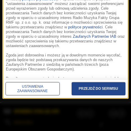
"ustawienia zaawansowane" możesz zarządzać swoimi preferencjami
przed wyrażeniem zgody lub odmową udzielenia zgody. Cele
przetwarzania Twoich danych bez konieczności uzyskania Twojej
zgody w oparciu o uzasadniony interes Radio Muzyka Fakty Grupa
RMF sp. z o.o. sp. k. oraz informacje o możliwości sprzeciwienia się
takiemu przetwarzaniu znajdziesz w
polityce prywatności
. Cele
przetwarzania Twoich danych bez konieczności uzyskania Twojej
zgody w oparciu o uzasadniony interes
Zaufanych Partnerów IAB
oraz
możliwość sprzeciwienia się takiemu przetwarzaniu znajdziesz w
ustawieniach zaawansowanych.
Zgoda jest dobrowolna i możesz ją w dowolnym momencie wycofać,
zgoda będzie też podstawą przekazywania danych do naszych
Zaufanych Partnerów z siedzibą w państwach trzecich (poza
Europejskim Obszarem Gospodarczym).
Korzystanie z portalu oznacza akceptację
Regulaminu
.
Polityka cookies
.
SpeakUp
.
Ponadto masz prawo żądania dostępu, sprostowania, usunięcia lub
Prywatność
.
Aplikacje
.
© 2026 Radio Muzyka
ograniczenia przetwarzania danych, a także złożenia skargi do
Fakty Grupa RMF sp. z o.o. sp. k.
USTAWIENIA
Prezesa Urzędu Ochrony Danych Osobowych. W polityce prywatności
PRZEJDŹ DO SERWISU
ZAAWANSOWANE
znajdziesz informacje jak wykonać swoje prawa. Szczegółowe
informacje na temat przetwarzania Twoich danych znajdują się w
polityce prywatności.
WYBIERZ STACJĘ LIVE
Administratorem tych danych jesteśmy my, czyli Radio Muzyka Fakty
Grupa RMF sp. z o.o. sp. k. z siedzibą w Krakowie, al. Waszyngtona
1.
KOLEJKA
/
Stosowanie plików cookies i innych technologii