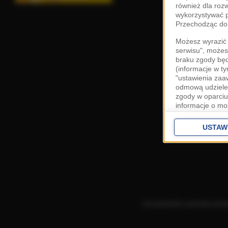
również dla roz
wykorzystywać p
Przechodząc do 
Możesz wyrazić 
serwisu", możes
braku zgody bę
(informacje w t
"ustawienia za
odmową udzielen
zgody w oparciu
informacje o mo
Cele przetwarza
interes
Zaufany
USTAW
ustawieniach z
Zgoda jest dob
przekazywania d
Europejskim Ob
Ponadto masz pr
danych, a także
Korzystanie z portalu ozn
prywatności zna
przetwarzania T