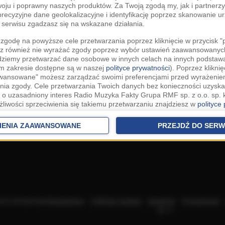
woju i poprawny naszych produktów. Za Twoją zgodą my, jak i partner
recyzyjne dane geolokalizacyjne i identyfikację poprzez skanowanie u
serwisu zgadzasz się na wskazane działania.
zgodę na powyższe cele przetwarzania poprzez kliknięcie w przycisk 
z również nie wyrażać zgody poprzez wybór ustawień zaawansowanych
dziemy przetwarzać dane osobowe w innych celach na innych podsta
ym zakresie dostępne są w naszej
polityce prywatności
). Poprzez kliknię
awansowane" możesz zarządzać swoimi preferencjami przed wyrażenie
ia zgody. Cele przetwarzania Twoich danych bez konieczności uzyska
 o uzasadniony interes Radio Muzyka Fakty Grupa RMF sp. z o.o. sp. k
żliwości sprzeciwienia się takiemu przetwarzaniu znajdziesz w
polityce
nia Twoich danych bez konieczności uzyskania Twojej zgody w oparci
ch Partnerów IAB
oraz możliwość sprzeciwienia się takiemu przetwarza
IENIA ZAAWANSOWANE
PRZEJDŹ DO SERW
aawansowanych.
rowolna i możesz ją w dowolnym momencie wycofać, zgoda będzie też
anych do naszych Zaufanych Partnerów z siedzibą w państwach trzec
szarem Gospodarczym).
awo żądania dostępu, sprostowania, usunięcia lub ograniczenia przet
 złożenia skargi do Prezesa Urzędu Ochrony Danych Osobowych. W pol
acza akceptację
Regulaminu
.
Polityka cookies
.
SpeakUp
.
Prywatność
jdziesz informacje jak wykonać swoje prawa. Szczegółowe informacje 
sp. k.
woich danych znajdują się w polityce prywatności.