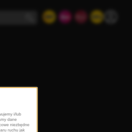
ujemy i/lub
zamy dane
ońcowe niezbędne
iaru ruchu jak