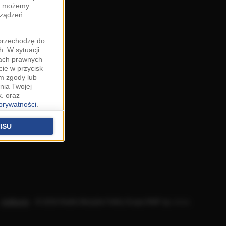
zy możemy
rządzeń.
"przechodzę do
. W sytuacji
wach prawnych
cie w przycisk
m zgody lub
nia Twojej
. oraz
 prywatności
.
u o uzasadniony
niu znajdziesz w
ISU
 podstawą
ich (poza
warzania
ityce
.
Aplikacje
.
© 2026 Radio Muzyka Fakty Grupa RMF sp. z o.o.
na temat