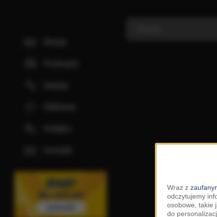
Stacje
Podcasty
Szukaj
Ulubione
Kolejka
Kontakt
Wraz z
zaufanym
odczytujemy inf
osobowe, takie 
do personalizacj