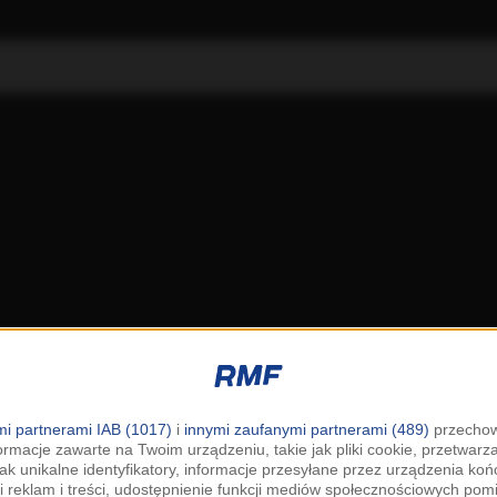
i partnerami IAB (1017)
i
innymi zaufanymi partnerami (489)
przechow
ormacje zawarte na Twoim urządzeniu, takie jak pliki cookie, przetwar
jak unikalne identyfikatory, informacje przesyłane przez urządzenia k
i reklam i treści, udostępnienie funkcji mediów społecznościowych pom