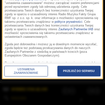
"ustawienia zaawansowane" możesz zarządzać swoimi preferencjami
przed wyrażeniem zgody lub odmową udzielenia zgody. Cele
przetwarzania Twoich danych bez konieczności uzyskania Twojej
zgody w oparciu o uzasadniony interes Radio Muzyka Fakty Grupa
RMF sp. z o.o. sp. k. oraz informacje o możliwości sprzeciwienia się
takiemu przetwarzaniu znajdziesz w
polityce prywatności
. Cele
przetwarzania Twoich danych bez konieczności uzyskania Twojej
zgody w oparciu o uzasadniony interes
Zaufanych Partnerów IAB
oraz
możliwość sprzeciwienia się takiemu przetwarzaniu znajdziesz w
ustawieniach zaawansowanych.
Zgoda jest dobrowolna i możesz ją w dowolnym momencie wycofać,
zgoda będzie też podstawą przekazywania danych do naszych
Zaufanych Partnerów z siedzibą w państwach trzecich (poza
Europejskim Obszarem Gospodarczym).
Korzystanie z portalu oznacza akceptację
Regulaminu
.
Polityka cookies
.
SpeakUp
.
Ponadto masz prawo żądania dostępu, sprostowania, usunięcia lub
Prywatność
.
Aplikacje
.
© 2026 Radio Muzyka
ograniczenia przetwarzania danych, a także złożenia skargi do
Fakty Grupa RMF sp. z o.o. sp. k.
USTAWIENIA
Prezesa Urzędu Ochrony Danych Osobowych. W polityce prywatności
PRZEJDŹ DO SERWISU
ZAAWANSOWANE
znajdziesz informacje jak wykonać swoje prawa. Szczegółowe
informacje na temat przetwarzania Twoich danych znajdują się w
polityce prywatności.
WYBIERZ STACJĘ LIVE
Administratorem tych danych jesteśmy my, czyli Radio Muzyka Fakty
Grupa RMF sp. z o.o. sp. k. z siedzibą w Krakowie, al. Waszyngtona
1.
KOLEJKA
/
Stosowanie plików cookies i innych technologii