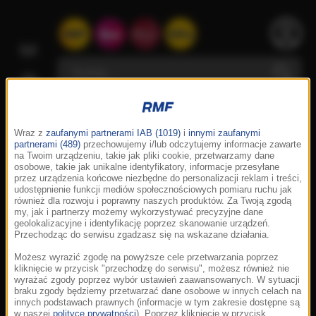
Wraz z
zaufanymi partnerami IAB (1019)
i
innymi zaufanymi
partnerami (489)
przechowujemy i/lub odczytujemy informacje zawarte
na Twoim urządzeniu, takie jak pliki cookie, przetwarzamy dane
osobowe, takie jak unikalne identyfikatory, informacje przesyłane
przez urządzenia końcowe niezbędne do personalizacji reklam i treści,
udostępnienie funkcji mediów społecznościowych pomiaru ruchu jak
również dla rozwoju i poprawny naszych produktów. Za Twoją zgodą
my, jak i partnerzy możemy wykorzystywać precyzyjne dane
geolokalizacyjne i identyfikację poprzez skanowanie urządzeń.
Przechodząc do serwisu zgadzasz się na wskazane działania.
Możesz wyrazić zgodę na powyższe cele przetwarzania poprzez
kliknięcie w przycisk "przechodzę do serwisu", możesz również nie
wyrażać zgody poprzez wybór ustawień zaawansowanych. W sytuacji
braku zgody będziemy przetwarzać dane osobowe w innych celach na
innych podstawach prawnych (informacje w tym zakresie dostępne są
w naszej
polityce prywatności
). Poprzez kliknięcie w przycisk