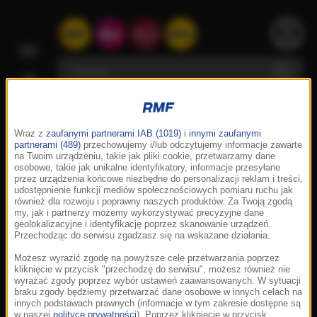
Wraz z
zaufanymi partnerami IAB (1019)
i
innymi zaufanymi
partnerami (489)
przechowujemy i/lub odczytujemy informacje zawarte
na Twoim urządzeniu, takie jak pliki cookie, przetwarzamy dane
osobowe, takie jak unikalne identyfikatory, informacje przesyłane
przez urządzenia końcowe niezbędne do personalizacji reklam i treści,
udostępnienie funkcji mediów społecznościowych pomiaru ruchu jak
również dla rozwoju i poprawny naszych produktów. Za Twoją zgodą
my, jak i partnerzy możemy wykorzystywać precyzyjne dane
geolokalizacyjne i identyfikację poprzez skanowanie urządzeń.
Przechodząc do serwisu zgadzasz się na wskazane działania.
Możesz wyrazić zgodę na powyższe cele przetwarzania poprzez
kliknięcie w przycisk "przechodzę do serwisu", możesz również nie
wyrażać zgody poprzez wybór ustawień zaawansowanych. W sytuacji
braku zgody będziemy przetwarzać dane osobowe w innych celach na
innych podstawach prawnych (informacje w tym zakresie dostępne są
w naszej
polityce prywatności
). Poprzez kliknięcie w przycisk