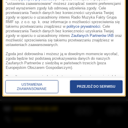
"ustawienia zaawansowane" możesz zarządzać swoimi preferencjami
przed wyrażeniem zgody lub odmową udzielenia zgody. Cele
przetwarzania Twoich danych bez konieczności uzyskania Twojej
zgody w oparciu o uzasadniony interes Radio Muzyka Fakty Grupa
RMF sp. z o.o. sp. k. oraz informacje o możliwości sprzeciwienia się
takiemu przetwarzaniu znajdziesz w
polityce prywatności
. Cele
przetwarzania Twoich danych bez konieczności uzyskania Twojej
zgody w oparciu o uzasadniony interes
Zaufanych Partnerów IAB
oraz
możliwość sprzeciwienia się takiemu przetwarzaniu znajdziesz w
ustawieniach zaawansowanych.
Zgoda jest dobrowolna i możesz ją w dowolnym momencie wycofać,
zgoda będzie też podstawą przekazywania danych do naszych
Zaufanych Partnerów z siedzibą w państwach trzecich (poza
Europejskim Obszarem Gospodarczym).
Korzystanie z portalu oznacza akceptację
Regulaminu
.
Polityka cookies
.
SpeakUp
.
Ponadto masz prawo żądania dostępu, sprostowania, usunięcia lub
Prywatność
.
Aplikacje
.
© 2026 Radio Muzyka
ograniczenia przetwarzania danych, a także złożenia skargi do
Fakty Grupa RMF sp. z o.o. sp. k.
USTAWIENIA
Prezesa Urzędu Ochrony Danych Osobowych. W polityce prywatności
PRZEJDŹ DO SERWISU
ZAAWANSOWANE
znajdziesz informacje jak wykonać swoje prawa. Szczegółowe
informacje na temat przetwarzania Twoich danych znajdują się w
polityce prywatności.
WYBIERZ STACJĘ LIVE
Administratorem tych danych jesteśmy my, czyli Radio Muzyka Fakty
Grupa RMF sp. z o.o. sp. k. z siedzibą w Krakowie, al. Waszyngtona
1.
KOLEJKA
/
Stosowanie plików cookies i innych technologii