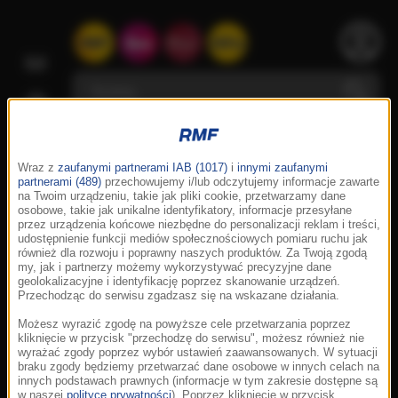
Wraz z
zaufanymi partnerami IAB (1017)
i
innymi zaufanymi
partnerami (489)
przechowujemy i/lub odczytujemy informacje zawarte
na Twoim urządzeniu, takie jak pliki cookie, przetwarzamy dane
osobowe, takie jak unikalne identyfikatory, informacje przesyłane
przez urządzenia końcowe niezbędne do personalizacji reklam i treści,
udostępnienie funkcji mediów społecznościowych pomiaru ruchu jak
również dla rozwoju i poprawny naszych produktów. Za Twoją zgodą
my, jak i partnerzy możemy wykorzystywać precyzyjne dane
geolokalizacyjne i identyfikację poprzez skanowanie urządzeń.
Przechodząc do serwisu zgadzasz się na wskazane działania.
Możesz wyrazić zgodę na powyższe cele przetwarzania poprzez
kliknięcie w przycisk "przechodzę do serwisu", możesz również nie
wyrażać zgody poprzez wybór ustawień zaawansowanych. W sytuacji
braku zgody będziemy przetwarzać dane osobowe w innych celach na
innych podstawach prawnych (informacje w tym zakresie dostępne są
w naszej
polityce prywatności
). Poprzez kliknięcie w przycisk