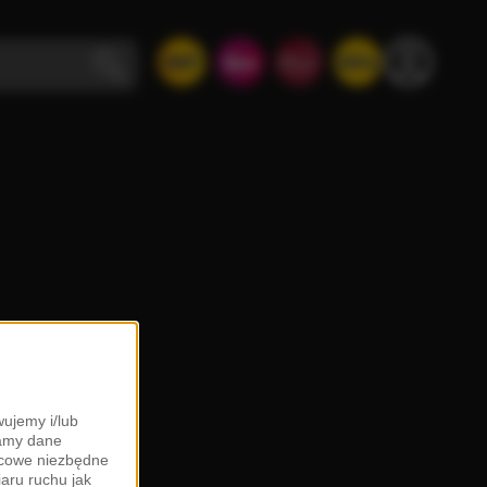
ujemy i/lub
zamy dane
ońcowe niezbędne
iaru ruchu jak