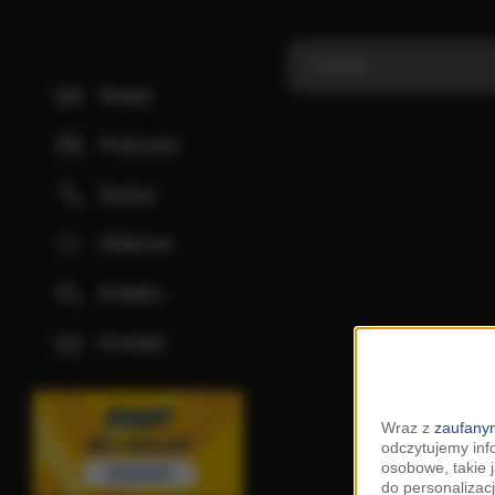
Stacje
Podcasty
Szukaj
Ulubione
Kolejka
Kontakt
Wraz z
zaufanym
odczytujemy inf
osobowe, takie 
do personalizacj