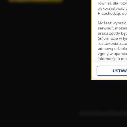
również dla roz
wykorzystywać p
Przechodząc do 
Możesz wyrazić 
serwisu", możes
braku zgody bę
(informacje w t
"ustawienia za
odmową udzielen
zgody w oparciu
informacje o mo
Cele przetwarza
interes
Zaufany
USTAW
ustawieniach z
Zgoda jest dob
przekazywania d
Europejskim Ob
Ponadto masz pr
danych, a także
Korzystanie z portalu ozn
prywatności zna
przetwarzania T