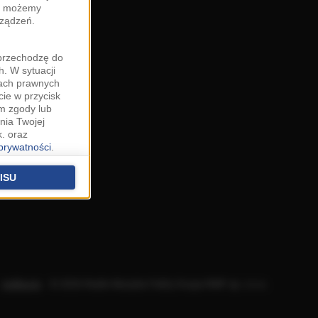
zy możemy
rządzeń.
"przechodzę do
. W sytuacji
wach prawnych
cie w przycisk
m zgody lub
nia Twojej
. oraz
 prywatności
.
u o uzasadniony
niu znajdziesz w
ISU
 podstawą
ich (poza
warzania
ityce
.
Aplikacje
.
© 2026 Radio Muzyka Fakty Grupa RMF sp. z o.o.
na temat