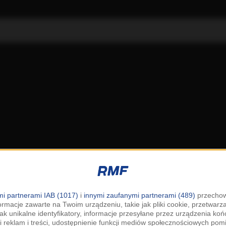
i partnerami IAB (1017)
i
innymi zaufanymi partnerami (489)
przechow
ormacje zawarte na Twoim urządzeniu, takie jak pliki cookie, przetwar
jak unikalne identyfikatory, informacje przesyłane przez urządzenia k
i reklam i treści, udostępnienie funkcji mediów społecznościowych pom