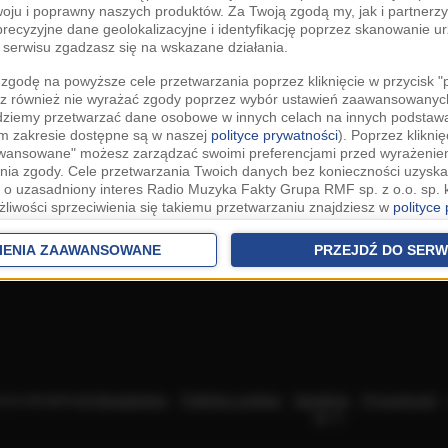
woju i poprawny naszych produktów. Za Twoją zgodą my, jak i partner
recyzyjne dane geolokalizacyjne i identyfikację poprzez skanowanie u
serwisu zgadzasz się na wskazane działania.
zgodę na powyższe cele przetwarzania poprzez kliknięcie w przycisk 
z również nie wyrażać zgody poprzez wybór ustawień zaawansowanych
dziemy przetwarzać dane osobowe w innych celach na innych podsta
ym zakresie dostępne są w naszej
polityce prywatności
). Poprzez kliknię
awansowane" możesz zarządzać swoimi preferencjami przed wyrażenie
ia zgody. Cele przetwarzania Twoich danych bez konieczności uzyska
 o uzasadniony interes Radio Muzyka Fakty Grupa RMF sp. z o.o. sp. k
żliwości sprzeciwienia się takiemu przetwarzaniu znajdziesz w
polityce
nia Twoich danych bez konieczności uzyskania Twojej zgody w oparci
ch Partnerów IAB
oraz możliwość sprzeciwienia się takiemu przetwarza
IENIA ZAAWANSOWANE
PRZEJDŹ DO SERW
aawansowanych.
rowolna i możesz ją w dowolnym momencie wycofać, zgoda będzie też
anych do naszych Zaufanych Partnerów z siedzibą w państwach trzec
szarem Gospodarczym).
awo żądania dostępu, sprostowania, usunięcia lub ograniczenia przet
 złożenia skargi do Prezesa Urzędu Ochrony Danych Osobowych. W pol
acza akceptację
Regulaminu
.
Polityka cookies
.
SpeakUp
.
Prywatność
jdziesz informacje jak wykonać swoje prawa. Szczegółowe informacje 
sp. k.
woich danych znajdują się w polityce prywatności.