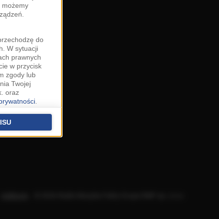
zy możemy
rządzeń.
"przechodzę do
. W sytuacji
wach prawnych
cie w przycisk
m zgody lub
nia Twojej
. oraz
 prywatności
.
u o uzasadniony
niu znajdziesz w
ISU
 podstawą
ich (poza
warzania
ityce
.
Aplikacje
.
© 2026 Radio Muzyka Fakty Grupa RMF sp. z o.o.
na temat