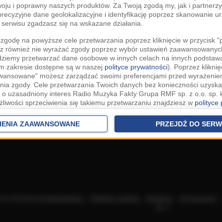
woju i poprawny naszych produktów. Za Twoją zgodą my, jak i partner
recyzyjne dane geolokalizacyjne i identyfikację poprzez skanowanie u
serwisu zgadzasz się na wskazane działania.
zgodę na powyższe cele przetwarzania poprzez kliknięcie w przycisk 
z również nie wyrażać zgody poprzez wybór ustawień zaawansowanych
dziemy przetwarzać dane osobowe w innych celach na innych podsta
ym zakresie dostępne są w naszej
polityce prywatności
). Poprzez kliknię
awansowane" możesz zarządzać swoimi preferencjami przed wyrażenie
ia zgody. Cele przetwarzania Twoich danych bez konieczności uzyska
 o uzasadniony interes Radio Muzyka Fakty Grupa RMF sp. z o.o. sp. k
żliwości sprzeciwienia się takiemu przetwarzaniu znajdziesz w
polityce
nia Twoich danych bez konieczności uzyskania Twojej zgody w oparci
ch Partnerów IAB
oraz możliwość sprzeciwienia się takiemu przetwarza
IENIA ZAAWANSOWANE
PRZEJDŹ DO SERW
aawansowanych.
rowolna i możesz ją w dowolnym momencie wycofać, zgoda będzie też
anych do naszych Zaufanych Partnerów z siedzibą w państwach trzec
szarem Gospodarczym).
awo żądania dostępu, sprostowania, usunięcia lub ograniczenia przet
 złożenia skargi do Prezesa Urzędu Ochrony Danych Osobowych. W pol
acza akceptację
Regulaminu
.
Polityka cookies
.
SpeakUp
.
Prywatność
jdziesz informacje jak wykonać swoje prawa. Szczegółowe informacje 
sp. k.
woich danych znajdują się w polityce prywatności.