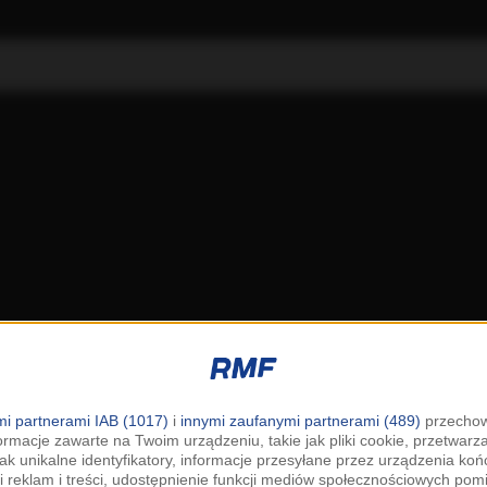
i partnerami IAB (1017)
i
innymi zaufanymi partnerami (489)
przechow
ormacje zawarte na Twoim urządzeniu, takie jak pliki cookie, przetwar
jak unikalne identyfikatory, informacje przesyłane przez urządzenia k
i reklam i treści, udostępnienie funkcji mediów społecznościowych pom