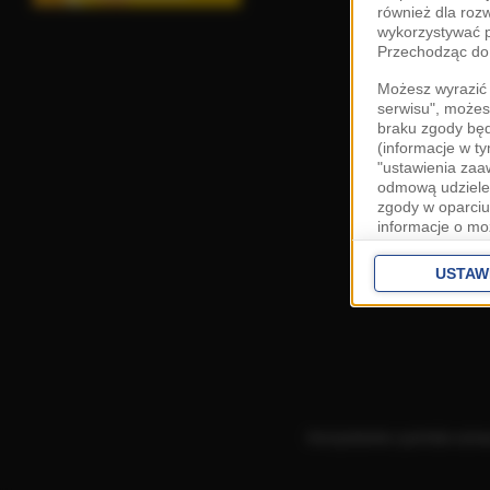
również dla roz
wykorzystywać p
Przechodząc do 
Możesz wyrazić 
serwisu", możes
braku zgody bę
(informacje w t
"ustawienia za
odmową udzielen
zgody w oparciu
informacje o mo
Cele przetwarza
interes
Zaufany
USTAW
ustawieniach z
Zgoda jest dob
przekazywania d
Europejskim Ob
Ponadto masz pr
danych, a także
Korzystanie z portalu ozn
prywatności zna
przetwarzania T