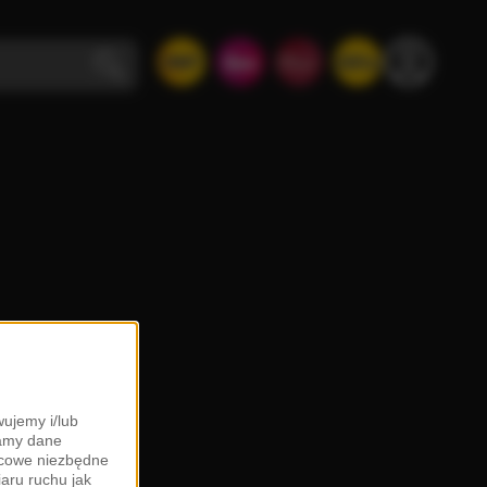
ujemy i/lub
zamy dane
ońcowe niezbędne
iaru ruchu jak