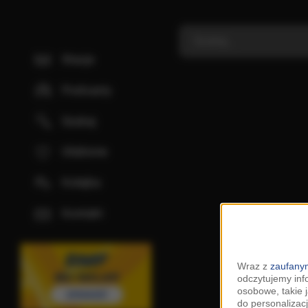
Stacje
Podcasty
Szukaj
Ulubione
Kolejka
Kontakt
Wraz z
zaufanym
odczytujemy inf
osobowe, takie 
do personalizacj