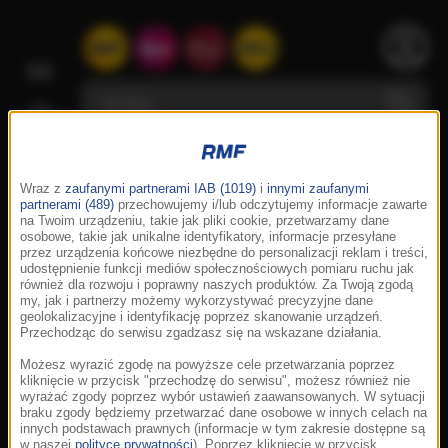
Wraz z
zaufanymi partnerami IAB (1019)
i
innymi zaufanymi
partnerami (489)
przechowujemy i/lub odczytujemy informacje zawarte
na Twoim urządzeniu, takie jak pliki cookie, przetwarzamy dane
osobowe, takie jak unikalne identyfikatory, informacje przesyłane
przez urządzenia końcowe niezbędne do personalizacji reklam i treści,
udostępnienie funkcji mediów społecznościowych pomiaru ruchu jak
również dla rozwoju i poprawny naszych produktów. Za Twoją zgodą
my, jak i partnerzy możemy wykorzystywać precyzyjne dane
geolokalizacyjne i identyfikację poprzez skanowanie urządzeń.
Przechodząc do serwisu zgadzasz się na wskazane działania.
Możesz wyrazić zgodę na powyższe cele przetwarzania poprzez
kliknięcie w przycisk "przechodzę do serwisu", możesz również nie
wyrażać zgody poprzez wybór ustawień zaawansowanych. W sytuacji
braku zgody będziemy przetwarzać dane osobowe w innych celach na
innych podstawach prawnych (informacje w tym zakresie dostępne są
w naszej
polityce prywatności
). Poprzez kliknięcie w przycisk