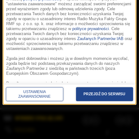
"ustawienia zaawansowane" możesz zarządzać swoimi preferencjami
przed wyrażeniem zgody lub odmową udzielenia zgody. Cele
przetwarzania Twoich danych bez konieczności uzyskania Twojej
zgody w oparciu o uzasadniony interes Radio Muzyka Fakty Grupa
RMF sp. z o.o. sp. k. oraz informacje o możliwości sprzeciwienia się
takiemu przetwarzaniu znajdziesz w
polityce prywatności
. Cele
przetwarzania Twoich danych bez konieczności uzyskania Twojej
zgody w oparciu o uzasadniony interes
Zaufanych Partnerów IAB
oraz
możliwość sprzeciwienia się takiemu przetwarzaniu znajdziesz w
ustawieniach zaawansowanych.
Zgoda jest dobrowolna i możesz ją w dowolnym momencie wycofać,
zgoda będzie też podstawą przekazywania danych do naszych
Zaufanych Partnerów z siedzibą w państwach trzecich (poza
Europejskim Obszarem Gospodarczym).
Korzystanie z portalu oznacza akceptację
Regulaminu
.
Polityka cookies
.
SpeakUp
.
Ponadto masz prawo żądania dostępu, sprostowania, usunięcia lub
Prywatność
.
Aplikacje
.
© 2026 Radio Muzyka
ograniczenia przetwarzania danych, a także złożenia skargi do
Fakty Grupa RMF sp. z o.o. sp. k.
USTAWIENIA
Prezesa Urzędu Ochrony Danych Osobowych. W polityce prywatności
PRZEJDŹ DO SERWISU
ZAAWANSOWANE
znajdziesz informacje jak wykonać swoje prawa. Szczegółowe
informacje na temat przetwarzania Twoich danych znajdują się w
polityce prywatności.
WYBIERZ STACJĘ LIVE
Administratorem tych danych jesteśmy my, czyli Radio Muzyka Fakty
Grupa RMF sp. z o.o. sp. k. z siedzibą w Krakowie, al. Waszyngtona
1.
KOLEJKA
/
Stosowanie plików cookies i innych technologii