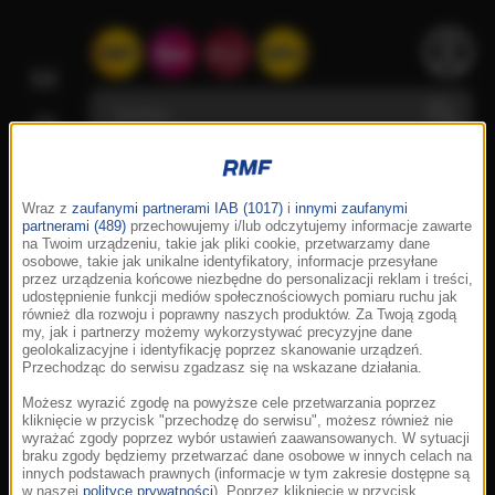
Wraz z
zaufanymi partnerami IAB (1017)
i
innymi zaufanymi
partnerami (489)
przechowujemy i/lub odczytujemy informacje zawarte
na Twoim urządzeniu, takie jak pliki cookie, przetwarzamy dane
osobowe, takie jak unikalne identyfikatory, informacje przesyłane
przez urządzenia końcowe niezbędne do personalizacji reklam i treści,
udostępnienie funkcji mediów społecznościowych pomiaru ruchu jak
również dla rozwoju i poprawny naszych produktów. Za Twoją zgodą
my, jak i partnerzy możemy wykorzystywać precyzyjne dane
geolokalizacyjne i identyfikację poprzez skanowanie urządzeń.
Przechodząc do serwisu zgadzasz się na wskazane działania.
Możesz wyrazić zgodę na powyższe cele przetwarzania poprzez
kliknięcie w przycisk "przechodzę do serwisu", możesz również nie
wyrażać zgody poprzez wybór ustawień zaawansowanych. W sytuacji
braku zgody będziemy przetwarzać dane osobowe w innych celach na
innych podstawach prawnych (informacje w tym zakresie dostępne są
w naszej
polityce prywatności
). Poprzez kliknięcie w przycisk