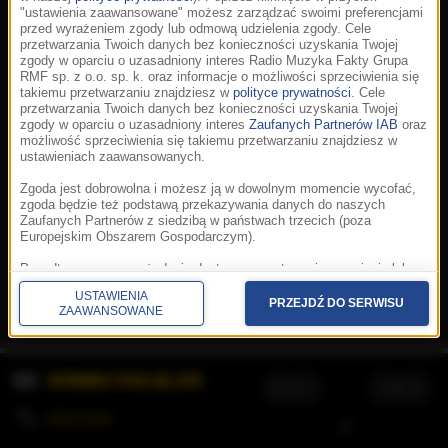
"ustawienia zaawansowane" możesz zarządzać swoimi preferencjami
przed wyrażeniem zgody lub odmową udzielenia zgody. Cele
przetwarzania Twoich danych bez konieczności uzyskania Twojej
zgody w oparciu o uzasadniony interes Radio Muzyka Fakty Grupa
RMF sp. z o.o. sp. k. oraz informacje o możliwości sprzeciwienia się
takiemu przetwarzaniu znajdziesz w
polityce prywatności
. Cele
przetwarzania Twoich danych bez konieczności uzyskania Twojej
zgody w oparciu o uzasadniony interes
Zaufanych Partnerów IAB
oraz
możliwość sprzeciwienia się takiemu przetwarzaniu znajdziesz w
ustawieniach zaawansowanych.
Zgoda jest dobrowolna i możesz ją w dowolnym momencie wycofać,
zgoda będzie też podstawą przekazywania danych do naszych
Zaufanych Partnerów z siedzibą w państwach trzecich (poza
Europejskim Obszarem Gospodarczym).
Korzystanie z portalu oznacza akceptację
Regulaminu
.
Polityka cookies
.
SpeakUp
.
Ponadto masz prawo żądania dostępu, sprostowania, usunięcia lub
Prywatność
.
Aplikacje
.
© 2026 Radio Muzyka
ograniczenia przetwarzania danych, a także złożenia skargi do
Fakty Grupa RMF sp. z o.o. sp. k.
USTAWIENIA
Prezesa Urzędu Ochrony Danych Osobowych. W polityce prywatności
PRZEJDŹ DO SERWISU
ZAAWANSOWANE
znajdziesz informacje jak wykonać swoje prawa. Szczegółowe
informacje na temat przetwarzania Twoich danych znajdują się w
polityce prywatności.
WYBIERZ STACJĘ LIVE
Administratorem tych danych jesteśmy my, czyli Radio Muzyka Fakty
Grupa RMF sp. z o.o. sp. k. z siedzibą w Krakowie, al. Waszyngtona
1.
KOLEJKA
/
Stosowanie plików cookies i innych technologii