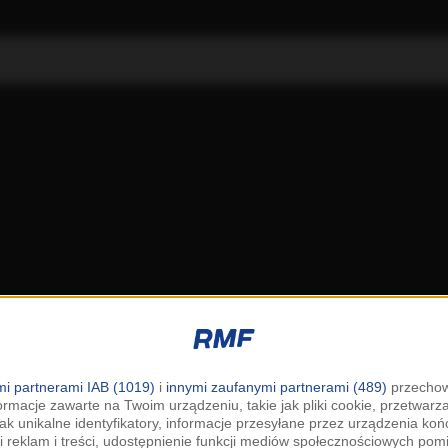
i partnerami IAB (1019)
i
innymi zaufanymi partnerami (489)
przechow
ormacje zawarte na Twoim urządzeniu, takie jak pliki cookie, przetwar
jak unikalne identyfikatory, informacje przesyłane przez urządzenia k
i reklam i treści, udostępnienie funkcji mediów społecznościowych pom