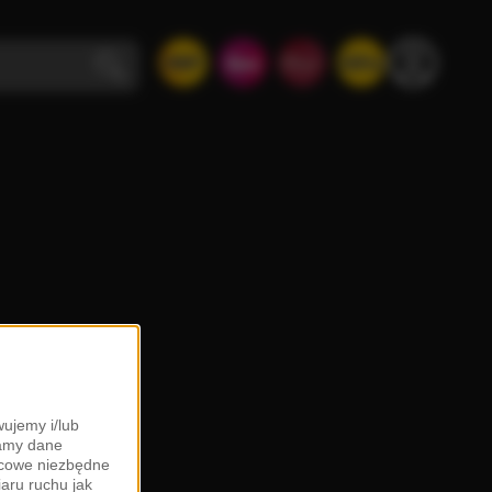
ujemy i/lub
zamy dane
ońcowe niezbędne
iaru ruchu jak