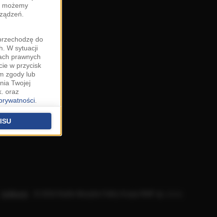
zy możemy
rządzeń.
"przechodzę do
. W sytuacji
wach prawnych
cie w przycisk
m zgody lub
nia Twojej
. oraz
 prywatności
.
u o uzasadniony
niu znajdziesz w
ISU
 podstawą
ich (poza
warzania
ityce
.
Aplikacje
.
© 2026 Radio Muzyka Fakty Grupa RMF sp. z o.o.
na temat