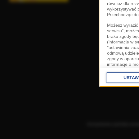
również dla roz
wykorzystywać p
Przechodząc do 
Możesz wyrazić 
serwisu", możes
braku zgody bę
(informacje w t
"ustawienia za
odmową udzielen
zgody w oparciu
informacje o mo
Cele przetwarza
interes
Zaufany
USTAW
ustawieniach z
Zgoda jest dob
przekazywania d
Europejskim Ob
Ponadto masz pr
danych, a także
Korzystanie z portalu ozn
prywatności zna
przetwarzania T