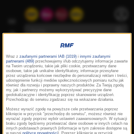
Wraz z
zaufanymi partnerami IAB (1019)
i
innymi zaufanymi
partnerami (489)
przechowujemy i/lub odczytujemy informacje zawarte
na Twoim urządzeniu, takie jak pliki cookie, przetwarzamy dane
osobowe, takie jak unikalne identyfikatory, informacje przesyłane
przez urządzenia końcowe niezbędne do personalizacji reklam i treści,
udostępnienie funkcji mediów społecznościowych pomiaru ruchu jak
również dla rozwoju i poprawny naszych produktów. Za Twoją zgodą
my, jak i partnerzy możemy wykorzystywać precyzyjne dane
geolokalizacyjne i identyfikację poprzez skanowanie urządzeń.
Przechodząc do serwisu zgadzasz się na wskazane działania.
Możesz wyrazić zgodę na powyższe cele przetwarzania poprzez
kliknięcie w przycisk "przechodzę do serwisu", możesz również nie
wyrażać zgody poprzez wybór ustawień zaawansowanych. W sytuacji
braku zgody będziemy przetwarzać dane osobowe w innych celach na
innych podstawach prawnych (informacje w tym zakresie dostępne są
w naszej
polityce prywatności
). Poprzez kliknięcie w przycisk