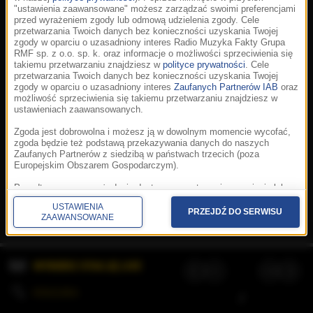
"ustawienia zaawansowane" możesz zarządzać swoimi preferencjami
przed wyrażeniem zgody lub odmową udzielenia zgody. Cele
przetwarzania Twoich danych bez konieczności uzyskania Twojej
zgody w oparciu o uzasadniony interes Radio Muzyka Fakty Grupa
RMF sp. z o.o. sp. k. oraz informacje o możliwości sprzeciwienia się
takiemu przetwarzaniu znajdziesz w
polityce prywatności
. Cele
przetwarzania Twoich danych bez konieczności uzyskania Twojej
zgody w oparciu o uzasadniony interes
Zaufanych Partnerów IAB
oraz
możliwość sprzeciwienia się takiemu przetwarzaniu znajdziesz w
ustawieniach zaawansowanych.
Zgoda jest dobrowolna i możesz ją w dowolnym momencie wycofać,
zgoda będzie też podstawą przekazywania danych do naszych
Zaufanych Partnerów z siedzibą w państwach trzecich (poza
Europejskim Obszarem Gospodarczym).
Korzystanie z portalu oznacza akceptację
Regulaminu
.
Polityka cookies
.
SpeakUp
.
Ponadto masz prawo żądania dostępu, sprostowania, usunięcia lub
Prywatność
.
Aplikacje
.
© 2026 Radio Muzyka
ograniczenia przetwarzania danych, a także złożenia skargi do
Fakty Grupa RMF sp. z o.o. sp. k.
USTAWIENIA
Prezesa Urzędu Ochrony Danych Osobowych. W polityce prywatności
PRZEJDŹ DO SERWISU
ZAAWANSOWANE
znajdziesz informacje jak wykonać swoje prawa. Szczegółowe
informacje na temat przetwarzania Twoich danych znajdują się w
polityce prywatności.
WYBIERZ STACJĘ LIVE
Administratorem tych danych jesteśmy my, czyli Radio Muzyka Fakty
Grupa RMF sp. z o.o. sp. k. z siedzibą w Krakowie, al. Waszyngtona
1.
KOLEJKA
/
Stosowanie plików cookies i innych technologii