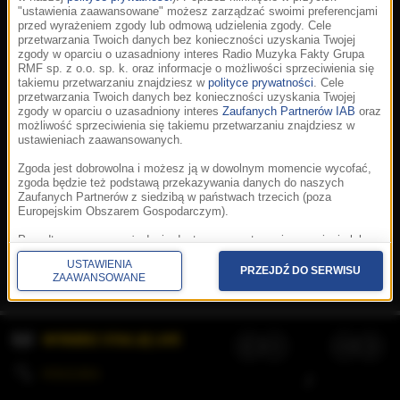
"ustawienia zaawansowane" możesz zarządzać swoimi preferencjami
przed wyrażeniem zgody lub odmową udzielenia zgody. Cele
przetwarzania Twoich danych bez konieczności uzyskania Twojej
zgody w oparciu o uzasadniony interes Radio Muzyka Fakty Grupa
RMF sp. z o.o. sp. k. oraz informacje o możliwości sprzeciwienia się
takiemu przetwarzaniu znajdziesz w
polityce prywatności
. Cele
przetwarzania Twoich danych bez konieczności uzyskania Twojej
zgody w oparciu o uzasadniony interes
Zaufanych Partnerów IAB
oraz
możliwość sprzeciwienia się takiemu przetwarzaniu znajdziesz w
ustawieniach zaawansowanych.
Zgoda jest dobrowolna i możesz ją w dowolnym momencie wycofać,
zgoda będzie też podstawą przekazywania danych do naszych
Zaufanych Partnerów z siedzibą w państwach trzecich (poza
Europejskim Obszarem Gospodarczym).
Korzystanie z portalu oznacza akceptację
Regulaminu
.
Polityka cookies
.
SpeakUp
.
Ponadto masz prawo żądania dostępu, sprostowania, usunięcia lub
Prywatność
.
Aplikacje
.
© 2026 Radio Muzyka
ograniczenia przetwarzania danych, a także złożenia skargi do
Fakty Grupa RMF sp. z o.o. sp. k.
USTAWIENIA
Prezesa Urzędu Ochrony Danych Osobowych. W polityce prywatności
PRZEJDŹ DO SERWISU
ZAAWANSOWANE
znajdziesz informacje jak wykonać swoje prawa. Szczegółowe
informacje na temat przetwarzania Twoich danych znajdują się w
polityce prywatności.
WYBIERZ STACJĘ LIVE
Administratorem tych danych jesteśmy my, czyli Radio Muzyka Fakty
Grupa RMF sp. z o.o. sp. k. z siedzibą w Krakowie, al. Waszyngtona
1.
KOLEJKA
/
Stosowanie plików cookies i innych technologii