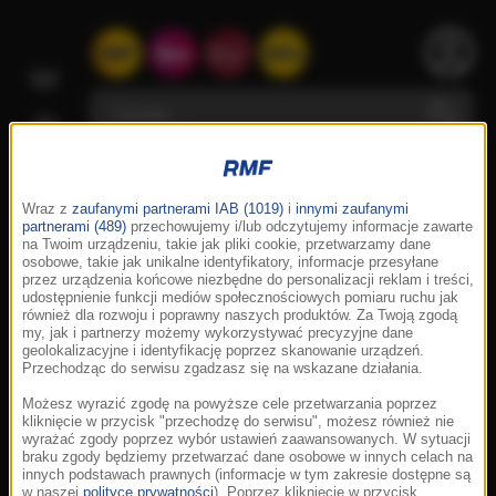
Wraz z
zaufanymi partnerami IAB (1019)
i
innymi zaufanymi
partnerami (489)
przechowujemy i/lub odczytujemy informacje zawarte
na Twoim urządzeniu, takie jak pliki cookie, przetwarzamy dane
osobowe, takie jak unikalne identyfikatory, informacje przesyłane
przez urządzenia końcowe niezbędne do personalizacji reklam i treści,
udostępnienie funkcji mediów społecznościowych pomiaru ruchu jak
również dla rozwoju i poprawny naszych produktów. Za Twoją zgodą
my, jak i partnerzy możemy wykorzystywać precyzyjne dane
geolokalizacyjne i identyfikację poprzez skanowanie urządzeń.
Przechodząc do serwisu zgadzasz się na wskazane działania.
Możesz wyrazić zgodę na powyższe cele przetwarzania poprzez
kliknięcie w przycisk "przechodzę do serwisu", możesz również nie
wyrażać zgody poprzez wybór ustawień zaawansowanych. W sytuacji
braku zgody będziemy przetwarzać dane osobowe w innych celach na
innych podstawach prawnych (informacje w tym zakresie dostępne są
w naszej
polityce prywatności
). Poprzez kliknięcie w przycisk