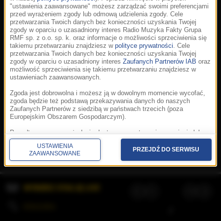
"ustawienia zaawansowane" możesz zarządzać swoimi preferencjami
przed wyrażeniem zgody lub odmową udzielenia zgody. Cele
przetwarzania Twoich danych bez konieczności uzyskania Twojej
zgody w oparciu o uzasadniony interes Radio Muzyka Fakty Grupa
RMF sp. z o.o. sp. k. oraz informacje o możliwości sprzeciwienia się
takiemu przetwarzaniu znajdziesz w
polityce prywatności
. Cele
przetwarzania Twoich danych bez konieczności uzyskania Twojej
zgody w oparciu o uzasadniony interes
Zaufanych Partnerów IAB
oraz
możliwość sprzeciwienia się takiemu przetwarzaniu znajdziesz w
ustawieniach zaawansowanych.
Zgoda jest dobrowolna i możesz ją w dowolnym momencie wycofać,
zgoda będzie też podstawą przekazywania danych do naszych
Zaufanych Partnerów z siedzibą w państwach trzecich (poza
Europejskim Obszarem Gospodarczym).
Korzystanie z portalu oznacza akceptację
Regulaminu
.
Polityka cookies
.
SpeakUp
.
Ponadto masz prawo żądania dostępu, sprostowania, usunięcia lub
Prywatność
.
Aplikacje
.
© 2026 Radio Muzyka
ograniczenia przetwarzania danych, a także złożenia skargi do
Fakty Grupa RMF sp. z o.o. sp. k.
USTAWIENIA
Prezesa Urzędu Ochrony Danych Osobowych. W polityce prywatności
PRZEJDŹ DO SERWISU
ZAAWANSOWANE
znajdziesz informacje jak wykonać swoje prawa. Szczegółowe
informacje na temat przetwarzania Twoich danych znajdują się w
polityce prywatności.
WYBIERZ STACJĘ LIVE
Administratorem tych danych jesteśmy my, czyli Radio Muzyka Fakty
Grupa RMF sp. z o.o. sp. k. z siedzibą w Krakowie, al. Waszyngtona
1.
KOLEJKA
/
Stosowanie plików cookies i innych technologii