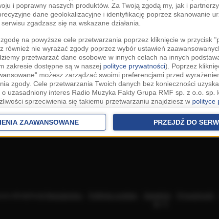
woju i poprawny naszych produktów. Za Twoją zgodą my, jak i partner
recyzyjne dane geolokalizacyjne i identyfikację poprzez skanowanie u
serwisu zgadzasz się na wskazane działania.
zgodę na powyższe cele przetwarzania poprzez kliknięcie w przycisk 
z również nie wyrażać zgody poprzez wybór ustawień zaawansowanych
dziemy przetwarzać dane osobowe w innych celach na innych podsta
ym zakresie dostępne są w naszej
polityce prywatności
). Poprzez kliknię
awansowane" możesz zarządzać swoimi preferencjami przed wyrażenie
ia zgody. Cele przetwarzania Twoich danych bez konieczności uzyska
 o uzasadniony interes Radio Muzyka Fakty Grupa RMF sp. z o.o. sp. k
żliwości sprzeciwienia się takiemu przetwarzaniu znajdziesz w
polityce
nia Twoich danych bez konieczności uzyskania Twojej zgody w oparci
ch Partnerów IAB
oraz możliwość sprzeciwienia się takiemu przetwarza
IENIA ZAAWANSOWANE
PRZEJDŹ DO SERW
aawansowanych.
rowolna i możesz ją w dowolnym momencie wycofać, zgoda będzie też
anych do naszych Zaufanych Partnerów z siedzibą w państwach trzec
szarem Gospodarczym).
awo żądania dostępu, sprostowania, usunięcia lub ograniczenia przet
 złożenia skargi do Prezesa Urzędu Ochrony Danych Osobowych. W pol
acza akceptację
Regulaminu
.
Polityka cookies
.
SpeakUp
.
Prywatność
jdziesz informacje jak wykonać swoje prawa. Szczegółowe informacje 
sp. k.
woich danych znajdują się w polityce prywatności.