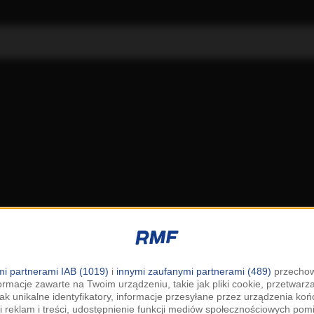
i partnerami IAB (1019)
i
innymi zaufanymi partnerami (489)
przechow
ormacje zawarte na Twoim urządzeniu, takie jak pliki cookie, przetwar
jak unikalne identyfikatory, informacje przesyłane przez urządzenia k
i reklam i treści, udostępnienie funkcji mediów społecznościowych pom