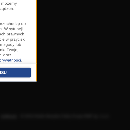
zy możemy
rządzeń.
"przechodzę do
. W sytuacji
wach prawnych
cie w przycisk
m zgody lub
nia Twojej
. oraz
 prywatności
.
u o uzasadniony
niu znajdziesz w
ISU
 podstawą
ich (poza
warzania
ityce
.
Aplikacje
.
© 2026 Radio Muzyka Fakty Grupa RMF sp. z o.o.
na temat