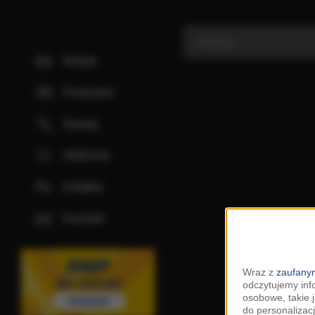
Stacje
Podcasty
Szukaj
Ulubione
Kolejka
Kontakt
Wraz z
zaufanym
odczytujemy inf
osobowe, takie 
do personalizacj