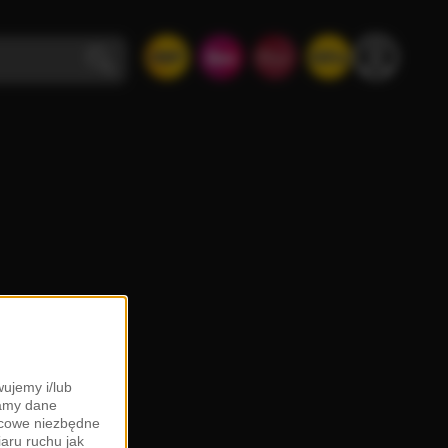
ujemy i/lub
zamy dane
ońcowe niezbędne
iaru ruchu jak