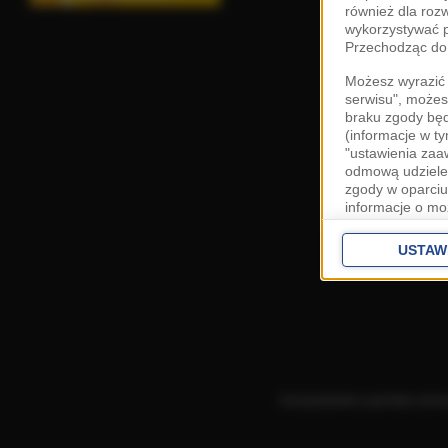
również dla roz
wykorzystywać p
Przechodząc do 
Możesz wyrazić 
serwisu", możes
braku zgody bę
(informacje w t
"ustawienia za
odmową udzielen
zgody w oparciu
informacje o mo
Cele przetwarza
interes
Zaufany
USTAW
ustawieniach z
Zgoda jest dob
przekazywania d
Europejskim Ob
Ponadto masz pr
danych, a także
Korzystanie z portalu ozn
prywatności zna
przetwarzania T