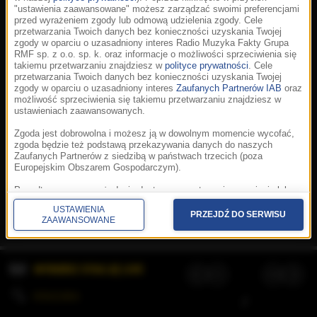
"ustawienia zaawansowane" możesz zarządzać swoimi preferencjami
przed wyrażeniem zgody lub odmową udzielenia zgody. Cele
przetwarzania Twoich danych bez konieczności uzyskania Twojej
zgody w oparciu o uzasadniony interes Radio Muzyka Fakty Grupa
RMF sp. z o.o. sp. k. oraz informacje o możliwości sprzeciwienia się
takiemu przetwarzaniu znajdziesz w
polityce prywatności
. Cele
przetwarzania Twoich danych bez konieczności uzyskania Twojej
zgody w oparciu o uzasadniony interes
Zaufanych Partnerów IAB
oraz
możliwość sprzeciwienia się takiemu przetwarzaniu znajdziesz w
ustawieniach zaawansowanych.
Zgoda jest dobrowolna i możesz ją w dowolnym momencie wycofać,
zgoda będzie też podstawą przekazywania danych do naszych
Zaufanych Partnerów z siedzibą w państwach trzecich (poza
Europejskim Obszarem Gospodarczym).
Korzystanie z portalu oznacza akceptację
Regulaminu
.
Polityka cookies
.
SpeakUp
.
Ponadto masz prawo żądania dostępu, sprostowania, usunięcia lub
Prywatność
.
Aplikacje
.
© 2026 Radio Muzyka
ograniczenia przetwarzania danych, a także złożenia skargi do
Fakty Grupa RMF sp. z o.o. sp. k.
USTAWIENIA
Prezesa Urzędu Ochrony Danych Osobowych. W polityce prywatności
PRZEJDŹ DO SERWISU
ZAAWANSOWANE
znajdziesz informacje jak wykonać swoje prawa. Szczegółowe
informacje na temat przetwarzania Twoich danych znajdują się w
polityce prywatności.
WYBIERZ STACJĘ LIVE
Administratorem tych danych jesteśmy my, czyli Radio Muzyka Fakty
Grupa RMF sp. z o.o. sp. k. z siedzibą w Krakowie, al. Waszyngtona
1.
KOLEJKA
/
Stosowanie plików cookies i innych technologii