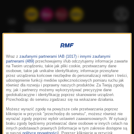
Wraz z
zaufanymi partnerami IAB (1017)
i
innymi zaufanymi
partnerami (489)
przechowujemy i/lub odczytujemy informacje zawarte
na Twoim urządzeniu, takie jak pliki cookie, przetwarzamy dane
osobowe, takie jak unikalne identyfikatory, informacje przesyłane
przez urządzenia końcowe niezbędne do personalizacji reklam i treści,
udostępnienie funkcji mediów społecznościowych pomiaru ruchu jak
również dla rozwoju i poprawny naszych produktów. Za Twoją zgodą
my, jak i partnerzy możemy wykorzystywać precyzyjne dane
geolokalizacyjne i identyfikację poprzez skanowanie urządzeń.
Przechodząc do serwisu zgadzasz się na wskazane działania.
Możesz wyrazić zgodę na powyższe cele przetwarzania poprzez
kliknięcie w przycisk "przechodzę do serwisu", możesz również nie
wyrażać zgody poprzez wybór ustawień zaawansowanych. W sytuacji
braku zgody będziemy przetwarzać dane osobowe w innych celach na
innych podstawach prawnych (informacje w tym zakresie dostępne są
w naszej
polityce prywatności
). Poprzez kliknięcie w przycisk