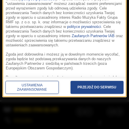
"ustawienia zaawansowane" możesz zarządzać swoimi preferencjami
przed wyrażeniem zgody lub odmową udzielenia zgody. Cele
przetwarzania Twoich danych bez konieczności uzyskania Twojej
zgody w oparciu o uzasadniony interes Radio Muzyka Fakty Grupa
RMF sp. z o.o. sp. k. oraz informacje o możliwości sprzeciwienia się
takiemu przetwarzaniu znajdziesz w
polityce prywatności
. Cele
przetwarzania Twoich danych bez konieczności uzyskania Twojej
zgody w oparciu o uzasadniony interes
Zaufanych Partnerów IAB
oraz
możliwość sprzeciwienia się takiemu przetwarzaniu znajdziesz w
ustawieniach zaawansowanych.
Zgoda jest dobrowolna i możesz ją w dowolnym momencie wycofać,
zgoda będzie też podstawą przekazywania danych do naszych
Zaufanych Partnerów z siedzibą w państwach trzecich (poza
Europejskim Obszarem Gospodarczym).
Korzystanie z portalu oznacza akceptację
Regulaminu
.
Polityka cookies
.
SpeakUp
.
Ponadto masz prawo żądania dostępu, sprostowania, usunięcia lub
Prywatność
.
Aplikacje
.
© 2026 Radio Muzyka
ograniczenia przetwarzania danych, a także złożenia skargi do
Fakty Grupa RMF sp. z o.o. sp. k.
USTAWIENIA
Prezesa Urzędu Ochrony Danych Osobowych. W polityce prywatności
PRZEJDŹ DO SERWISU
ZAAWANSOWANE
znajdziesz informacje jak wykonać swoje prawa. Szczegółowe
informacje na temat przetwarzania Twoich danych znajdują się w
polityce prywatności.
WYBIERZ STACJĘ LIVE
Administratorem tych danych jesteśmy my, czyli Radio Muzyka Fakty
Grupa RMF sp. z o.o. sp. k. z siedzibą w Krakowie, al. Waszyngtona
1.
KOLEJKA
/
Stosowanie plików cookies i innych technologii