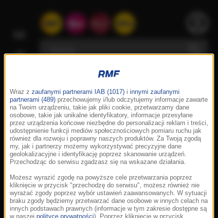
Wraz z
zaufanymi partnerami IAB (1017)
i
innymi zaufanymi
partnerami (489)
przechowujemy i/lub odczytujemy informacje zawarte
na Twoim urządzeniu, takie jak pliki cookie, przetwarzamy dane
osobowe, takie jak unikalne identyfikatory, informacje przesyłane
przez urządzenia końcowe niezbędne do personalizacji reklam i treści,
udostępnienie funkcji mediów społecznościowych pomiaru ruchu jak
również dla rozwoju i poprawny naszych produktów. Za Twoją zgodą
my, jak i partnerzy możemy wykorzystywać precyzyjne dane
geolokalizacyjne i identyfikację poprzez skanowanie urządzeń.
Przechodząc do serwisu zgadzasz się na wskazane działania.
Możesz wyrazić zgodę na powyższe cele przetwarzania poprzez
kliknięcie w przycisk "przechodzę do serwisu", możesz również nie
wyrażać zgody poprzez wybór ustawień zaawansowanych. W sytuacji
braku zgody będziemy przetwarzać dane osobowe w innych celach na
innych podstawach prawnych (informacje w tym zakresie dostępne są
w naszej
polityce prywatności
). Poprzez kliknięcie w przycisk