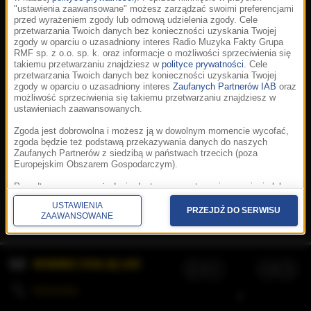
"ustawienia zaawansowane" możesz zarządzać swoimi preferencjami
przed wyrażeniem zgody lub odmową udzielenia zgody. Cele
przetwarzania Twoich danych bez konieczności uzyskania Twojej
zgody w oparciu o uzasadniony interes Radio Muzyka Fakty Grupa
RMF sp. z o.o. sp. k. oraz informacje o możliwości sprzeciwienia się
takiemu przetwarzaniu znajdziesz w
polityce prywatności
. Cele
przetwarzania Twoich danych bez konieczności uzyskania Twojej
zgody w oparciu o uzasadniony interes
Zaufanych Partnerów IAB
oraz
możliwość sprzeciwienia się takiemu przetwarzaniu znajdziesz w
ustawieniach zaawansowanych.
Zgoda jest dobrowolna i możesz ją w dowolnym momencie wycofać,
zgoda będzie też podstawą przekazywania danych do naszych
Zaufanych Partnerów z siedzibą w państwach trzecich (poza
Europejskim Obszarem Gospodarczym).
Korzystanie z portalu oznacza akceptację
Regulaminu
.
Polityka cookies
.
SpeakUp
.
Ponadto masz prawo żądania dostępu, sprostowania, usunięcia lub
Prywatność
.
Aplikacje
.
© 2026 Radio Muzyka
ograniczenia przetwarzania danych, a także złożenia skargi do
Fakty Grupa RMF sp. z o.o. sp. k.
USTAWIENIA
Prezesa Urzędu Ochrony Danych Osobowych. W polityce prywatności
PRZEJDŹ DO SERWISU
ZAAWANSOWANE
znajdziesz informacje jak wykonać swoje prawa. Szczegółowe
informacje na temat przetwarzania Twoich danych znajdują się w
polityce prywatności.
WYBIERZ STACJĘ LIVE
Administratorem tych danych jesteśmy my, czyli Radio Muzyka Fakty
Grupa RMF sp. z o.o. sp. k. z siedzibą w Krakowie, al. Waszyngtona
1.
KOLEJKA
/
Stosowanie plików cookies i innych technologii