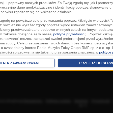
woju i poprawny naszych produktów. Za Twoją zgodą my, jak i partner
recyzyjne dane geolokalizacyjne i identyfikację poprzez skanowanie u
serwisu zgadzasz się na wskazane działania.
zgodę na powyższe cele przetwarzania poprzez kliknięcie w przycisk 
z również nie wyrażać zgody poprzez wybór ustawień zaawansowanych
dziemy przetwarzać dane osobowe w innych celach na innych podsta
ym zakresie dostępne są w naszej
polityce prywatności
). Poprzez kliknię
awansowane" możesz zarządzać swoimi preferencjami przed wyrażenie
ia zgody. Cele przetwarzania Twoich danych bez konieczności uzyska
 o uzasadniony interes Radio Muzyka Fakty Grupa RMF sp. z o.o. sp. k
żliwości sprzeciwienia się takiemu przetwarzaniu znajdziesz w
polityce
nia Twoich danych bez konieczności uzyskania Twojej zgody w oparci
ch Partnerów IAB
oraz możliwość sprzeciwienia się takiemu przetwarza
IENIA ZAAWANSOWANE
PRZEJDŹ DO SERW
aawansowanych.
rowolna i możesz ją w dowolnym momencie wycofać, zgoda będzie też
anych do naszych Zaufanych Partnerów z siedzibą w państwach trzec
szarem Gospodarczym).
awo żądania dostępu, sprostowania, usunięcia lub ograniczenia przet
 złożenia skargi do Prezesa Urzędu Ochrony Danych Osobowych. W pol
acza akceptację
Regulaminu
.
Polityka cookies
.
SpeakUp
.
Prywatność
jdziesz informacje jak wykonać swoje prawa. Szczegółowe informacje 
sp. k.
woich danych znajdują się w polityce prywatności.