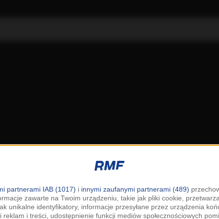
i partnerami IAB (1017)
i
innymi zaufanymi partnerami (489)
przechow
ormacje zawarte na Twoim urządzeniu, takie jak pliki cookie, przetwar
jak unikalne identyfikatory, informacje przesyłane przez urządzenia k
i reklam i treści, udostępnienie funkcji mediów społecznościowych pom