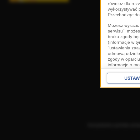
również dla roz
wykorzystywać p
Przechodząc do 
Możesz wyrazić 
serwisu", możes
braku zgody bę
(informacje w t
"ustawienia za
odmową udzielen
zgody w oparciu
informacje o mo
Cele przetwarza
interes
Zaufany
USTAW
ustawieniach z
Zgoda jest dob
przekazywania d
Europejskim Ob
Ponadto masz pr
danych, a także
Korzystanie z portalu ozn
prywatności zna
przetwarzania T