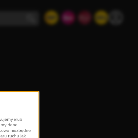
ujemy i/lub
zamy dane
ońcowe niezbędne
iaru ruchu jak