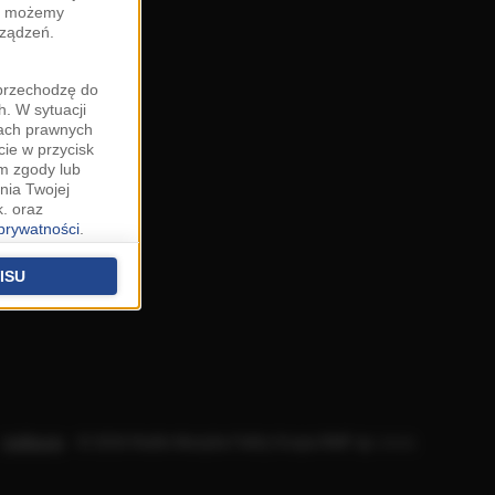
zy możemy
rządzeń.
"przechodzę do
. W sytuacji
wach prawnych
cie w przycisk
m zgody lub
nia Twojej
. oraz
 prywatności
.
u o uzasadniony
niu znajdziesz w
ISU
 podstawą
ich (poza
warzania
ityce
.
Aplikacje
.
© 2026 Radio Muzyka Fakty Grupa RMF sp. z o.o.
na temat