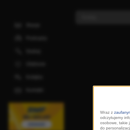
Stacje
Podcasty
Szukaj
Ulubione
Kolejka
Kontakt
Wraz z
zaufanym
odczytujemy inf
osobowe, takie 
do personalizacj