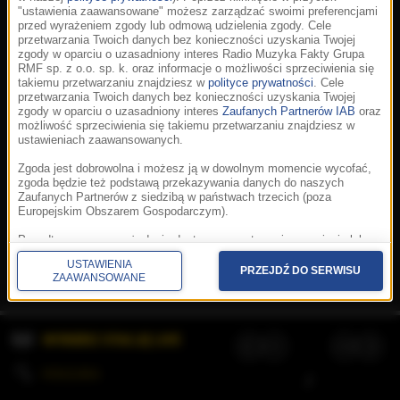
"ustawienia zaawansowane" możesz zarządzać swoimi preferencjami
przed wyrażeniem zgody lub odmową udzielenia zgody. Cele
przetwarzania Twoich danych bez konieczności uzyskania Twojej
zgody w oparciu o uzasadniony interes Radio Muzyka Fakty Grupa
RMF sp. z o.o. sp. k. oraz informacje o możliwości sprzeciwienia się
takiemu przetwarzaniu znajdziesz w
polityce prywatności
. Cele
przetwarzania Twoich danych bez konieczności uzyskania Twojej
zgody w oparciu o uzasadniony interes
Zaufanych Partnerów IAB
oraz
możliwość sprzeciwienia się takiemu przetwarzaniu znajdziesz w
ustawieniach zaawansowanych.
Zgoda jest dobrowolna i możesz ją w dowolnym momencie wycofać,
zgoda będzie też podstawą przekazywania danych do naszych
Zaufanych Partnerów z siedzibą w państwach trzecich (poza
Europejskim Obszarem Gospodarczym).
Korzystanie z portalu oznacza akceptację
Regulaminu
.
Polityka cookies
.
SpeakUp
.
Ponadto masz prawo żądania dostępu, sprostowania, usunięcia lub
Prywatność
.
Aplikacje
.
© 2026 Radio Muzyka
ograniczenia przetwarzania danych, a także złożenia skargi do
Fakty Grupa RMF sp. z o.o. sp. k.
USTAWIENIA
Prezesa Urzędu Ochrony Danych Osobowych. W polityce prywatności
PRZEJDŹ DO SERWISU
ZAAWANSOWANE
znajdziesz informacje jak wykonać swoje prawa. Szczegółowe
informacje na temat przetwarzania Twoich danych znajdują się w
polityce prywatności.
WYBIERZ STACJĘ LIVE
Administratorem tych danych jesteśmy my, czyli Radio Muzyka Fakty
Grupa RMF sp. z o.o. sp. k. z siedzibą w Krakowie, al. Waszyngtona
1.
KOLEJKA
/
Stosowanie plików cookies i innych technologii