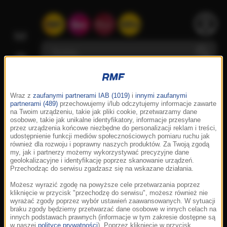
Wraz z
zaufanymi partnerami IAB (1019)
i
innymi zaufanymi
partnerami (489)
przechowujemy i/lub odczytujemy informacje zawarte
na Twoim urządzeniu, takie jak pliki cookie, przetwarzamy dane
osobowe, takie jak unikalne identyfikatory, informacje przesyłane
przez urządzenia końcowe niezbędne do personalizacji reklam i treści,
udostępnienie funkcji mediów społecznościowych pomiaru ruchu jak
również dla rozwoju i poprawny naszych produktów. Za Twoją zgodą
my, jak i partnerzy możemy wykorzystywać precyzyjne dane
geolokalizacyjne i identyfikację poprzez skanowanie urządzeń.
Przechodząc do serwisu zgadzasz się na wskazane działania.
Możesz wyrazić zgodę na powyższe cele przetwarzania poprzez
kliknięcie w przycisk "przechodzę do serwisu", możesz również nie
wyrażać zgody poprzez wybór ustawień zaawansowanych. W sytuacji
braku zgody będziemy przetwarzać dane osobowe w innych celach na
innych podstawach prawnych (informacje w tym zakresie dostępne są
w naszej
polityce prywatności
). Poprzez kliknięcie w przycisk