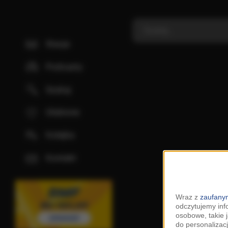
Stacje
Podcasty
Szukaj
Ulubione
Kolejka
Kontakt
Wraz z
zaufanym
odczytujemy inf
osobowe, takie 
do personalizacj