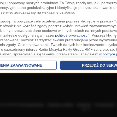
woju i poprawny naszych produktów. Za Twoją zgodą my, jak i partner
recyzyjne dane geolokalizacyjne i identyfikację poprzez skanowanie u
serwisu zgadzasz się na wskazane działania.
zgodę na powyższe cele przetwarzania poprzez kliknięcie w przycisk 
z również nie wyrażać zgody poprzez wybór ustawień zaawansowanych
dziemy przetwarzać dane osobowe w innych celach na innych podsta
ym zakresie dostępne są w naszej
polityce prywatności
). Poprzez kliknię
awansowane" możesz zarządzać swoimi preferencjami przed wyrażenie
ia zgody. Cele przetwarzania Twoich danych bez konieczności uzyska
 o uzasadniony interes Radio Muzyka Fakty Grupa RMF sp. z o.o. sp. k
żliwości sprzeciwienia się takiemu przetwarzaniu znajdziesz w
polityce
nia Twoich danych bez konieczności uzyskania Twojej zgody w oparci
ch Partnerów IAB
oraz możliwość sprzeciwienia się takiemu przetwarza
IENIA ZAAWANSOWANE
PRZEJDŹ DO SERW
aawansowanych.
rowolna i możesz ją w dowolnym momencie wycofać, zgoda będzie też
anych do naszych Zaufanych Partnerów z siedzibą w państwach trzec
szarem Gospodarczym).
awo żądania dostępu, sprostowania, usunięcia lub ograniczenia przet
 złożenia skargi do Prezesa Urzędu Ochrony Danych Osobowych. W pol
acza akceptację
Regulaminu
.
Polityka cookies
.
SpeakUp
.
Prywatność
jdziesz informacje jak wykonać swoje prawa. Szczegółowe informacje 
sp. k.
woich danych znajdują się w polityce prywatności.