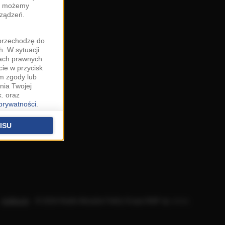
zy możemy
rządzeń.
"przechodzę do
. W sytuacji
wach prawnych
cie w przycisk
m zgody lub
nia Twojej
. oraz
 prywatności
.
u o uzasadniony
niu znajdziesz w
ISU
 podstawą
ich (poza
warzania
ityce
.
Aplikacje
.
© 2026 Radio Muzyka Fakty Grupa RMF sp. z o.o.
na temat