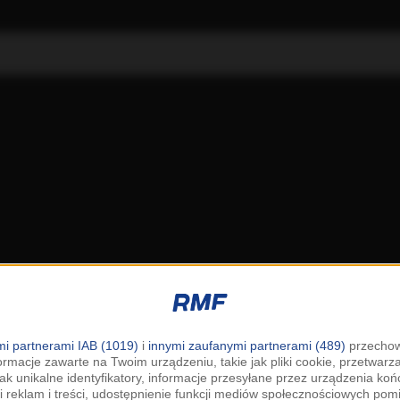
i partnerami IAB (1019)
i
innymi zaufanymi partnerami (489)
przechow
ormacje zawarte na Twoim urządzeniu, takie jak pliki cookie, przetwar
jak unikalne identyfikatory, informacje przesyłane przez urządzenia k
i reklam i treści, udostępnienie funkcji mediów społecznościowych pom