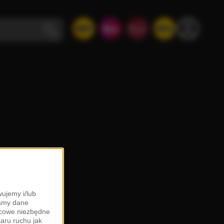
ujemy i/lub
zamy dane
ońcowe niezbędne
iaru ruchu jak