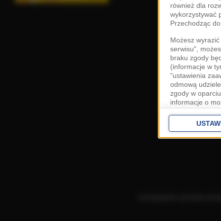
również dla roz
wykorzystywać p
Przechodząc do 
Możesz wyrazić 
serwisu", możes
braku zgody bę
(informacje w t
"ustawienia za
odmową udzielen
zgody w oparciu
informacje o mo
Cele przetwarza
interes
Zaufany
USTAW
ustawieniach z
Zgoda jest dob
przekazywania d
Europejskim Ob
Ponadto masz pr
danych, a także
Korzystanie z portalu ozn
prywatności zna
przetwarzania T