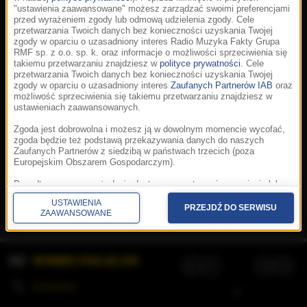
"ustawienia zaawansowane" możesz zarządzać swoimi preferencjami
przed wyrażeniem zgody lub odmową udzielenia zgody. Cele
przetwarzania Twoich danych bez konieczności uzyskania Twojej
zgody w oparciu o uzasadniony interes Radio Muzyka Fakty Grupa
RMF sp. z o.o. sp. k. oraz informacje o możliwości sprzeciwienia się
takiemu przetwarzaniu znajdziesz w
polityce prywatności
. Cele
przetwarzania Twoich danych bez konieczności uzyskania Twojej
zgody w oparciu o uzasadniony interes
Zaufanych Partnerów IAB
oraz
możliwość sprzeciwienia się takiemu przetwarzaniu znajdziesz w
ustawieniach zaawansowanych.
Zgoda jest dobrowolna i możesz ją w dowolnym momencie wycofać,
zgoda będzie też podstawą przekazywania danych do naszych
Zaufanych Partnerów z siedzibą w państwach trzecich (poza
Europejskim Obszarem Gospodarczym).
Korzystanie z portalu oznacza akceptację
Regulaminu
.
Polityka cookies
.
SpeakUp
.
Ponadto masz prawo żądania dostępu, sprostowania, usunięcia lub
Prywatność
.
Aplikacje
.
© 2026 Radio Muzyka
ograniczenia przetwarzania danych, a także złożenia skargi do
Fakty Grupa RMF sp. z o.o. sp. k.
USTAWIENIA
Prezesa Urzędu Ochrony Danych Osobowych. W polityce prywatności
PRZEJDŹ DO SERWISU
ZAAWANSOWANE
znajdziesz informacje jak wykonać swoje prawa. Szczegółowe
informacje na temat przetwarzania Twoich danych znajdują się w
polityce prywatności.
WYBIERZ STACJĘ LIVE
Administratorem tych danych jesteśmy my, czyli Radio Muzyka Fakty
Grupa RMF sp. z o.o. sp. k. z siedzibą w Krakowie, al. Waszyngtona
1.
KOLEJKA
/
Stosowanie plików cookies i innych technologii