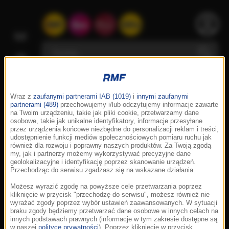
Wraz z
zaufanymi partnerami IAB (1019)
i
innymi zaufanymi
partnerami (489)
przechowujemy i/lub odczytujemy informacje zawarte
na Twoim urządzeniu, takie jak pliki cookie, przetwarzamy dane
osobowe, takie jak unikalne identyfikatory, informacje przesyłane
przez urządzenia końcowe niezbędne do personalizacji reklam i treści,
udostępnienie funkcji mediów społecznościowych pomiaru ruchu jak
również dla rozwoju i poprawny naszych produktów. Za Twoją zgodą
my, jak i partnerzy możemy wykorzystywać precyzyjne dane
geolokalizacyjne i identyfikację poprzez skanowanie urządzeń.
Przechodząc do serwisu zgadzasz się na wskazane działania.
Możesz wyrazić zgodę na powyższe cele przetwarzania poprzez
kliknięcie w przycisk "przechodzę do serwisu", możesz również nie
wyrażać zgody poprzez wybór ustawień zaawansowanych. W sytuacji
braku zgody będziemy przetwarzać dane osobowe w innych celach na
innych podstawach prawnych (informacje w tym zakresie dostępne są
w naszej
polityce prywatności
). Poprzez kliknięcie w przycisk