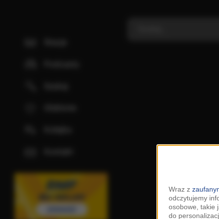
Stacje
Podcasty
Szukaj
Ulubione
Kolejka
Kontakt
Wraz z
zaufanym
odczytujemy inf
osobowe, takie 
do personalizacj