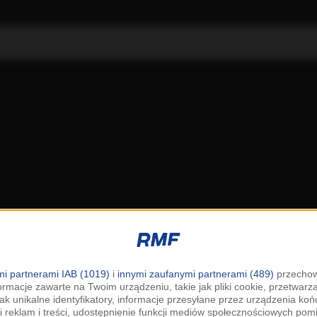
i partnerami IAB (1019)
i
innymi zaufanymi partnerami (489)
przechow
ormacje zawarte na Twoim urządzeniu, takie jak pliki cookie, przetwar
jak unikalne identyfikatory, informacje przesyłane przez urządzenia k
i reklam i treści, udostępnienie funkcji mediów społecznościowych pom