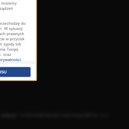
zy możemy
rządzeń.
"przechodzę do
. W sytuacji
wach prawnych
cie w przycisk
m zgody lub
nia Twojej
. oraz
 prywatności
.
u o uzasadniony
niu znajdziesz w
ISU
 podstawą
ich (poza
warzania
ityce
.
Aplikacje
.
© 2026 Radio Muzyka Fakty Grupa RMF sp. z o.o.
na temat