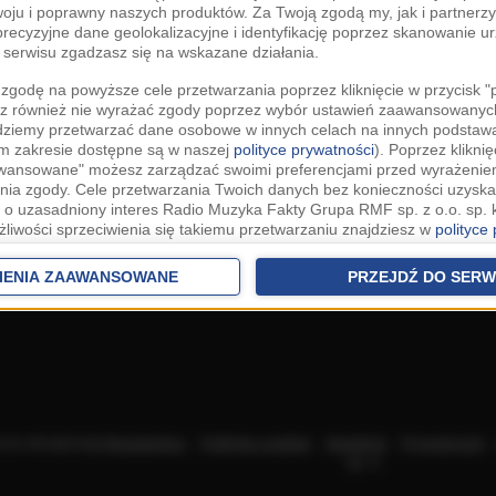
woju i poprawny naszych produktów. Za Twoją zgodą my, jak i partner
recyzyjne dane geolokalizacyjne i identyfikację poprzez skanowanie u
serwisu zgadzasz się na wskazane działania.
zgodę na powyższe cele przetwarzania poprzez kliknięcie w przycisk 
z również nie wyrażać zgody poprzez wybór ustawień zaawansowanych
dziemy przetwarzać dane osobowe w innych celach na innych podsta
ym zakresie dostępne są w naszej
polityce prywatności
). Poprzez kliknię
awansowane" możesz zarządzać swoimi preferencjami przed wyrażenie
ia zgody. Cele przetwarzania Twoich danych bez konieczności uzyska
 o uzasadniony interes Radio Muzyka Fakty Grupa RMF sp. z o.o. sp. k
żliwości sprzeciwienia się takiemu przetwarzaniu znajdziesz w
polityce
nia Twoich danych bez konieczności uzyskania Twojej zgody w oparci
ch Partnerów IAB
oraz możliwość sprzeciwienia się takiemu przetwarza
IENIA ZAAWANSOWANE
PRZEJDŹ DO SERW
aawansowanych.
rowolna i możesz ją w dowolnym momencie wycofać, zgoda będzie też
anych do naszych Zaufanych Partnerów z siedzibą w państwach trzec
szarem Gospodarczym).
awo żądania dostępu, sprostowania, usunięcia lub ograniczenia przet
 złożenia skargi do Prezesa Urzędu Ochrony Danych Osobowych. W pol
acza akceptację
Regulaminu
.
Polityka cookies
.
SpeakUp
.
Prywatność
jdziesz informacje jak wykonać swoje prawa. Szczegółowe informacje 
sp. k.
woich danych znajdują się w polityce prywatności.