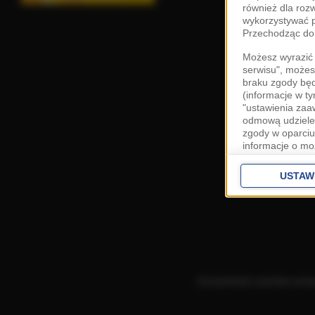
również dla roz
wykorzystywać p
Przechodząc do 
Możesz wyrazić 
serwisu", możes
braku zgody bę
(informacje w t
"ustawienia za
odmową udzielen
zgody w oparciu
informacje o mo
Cele przetwarza
interes
Zaufany
USTAW
ustawieniach z
Zgoda jest dob
przekazywania d
Europejskim Ob
Ponadto masz pr
danych, a także
Korzystanie z portalu ozn
prywatności zna
przetwarzania T