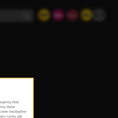
ujemy i/lub
zamy dane
ońcowe niezbędne
iaru ruchu jak