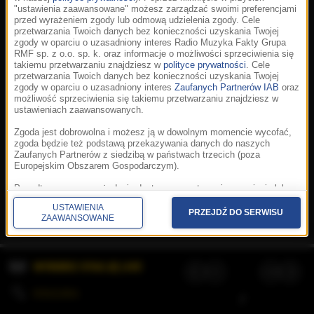
"ustawienia zaawansowane" możesz zarządzać swoimi preferencjami
przed wyrażeniem zgody lub odmową udzielenia zgody. Cele
przetwarzania Twoich danych bez konieczności uzyskania Twojej
zgody w oparciu o uzasadniony interes Radio Muzyka Fakty Grupa
RMF sp. z o.o. sp. k. oraz informacje o możliwości sprzeciwienia się
takiemu przetwarzaniu znajdziesz w
polityce prywatności
. Cele
przetwarzania Twoich danych bez konieczności uzyskania Twojej
zgody w oparciu o uzasadniony interes
Zaufanych Partnerów IAB
oraz
możliwość sprzeciwienia się takiemu przetwarzaniu znajdziesz w
ustawieniach zaawansowanych.
Zgoda jest dobrowolna i możesz ją w dowolnym momencie wycofać,
zgoda będzie też podstawą przekazywania danych do naszych
Zaufanych Partnerów z siedzibą w państwach trzecich (poza
Europejskim Obszarem Gospodarczym).
Korzystanie z portalu oznacza akceptację
Regulaminu
.
Polityka cookies
.
SpeakUp
.
Ponadto masz prawo żądania dostępu, sprostowania, usunięcia lub
Prywatność
.
Aplikacje
.
© 2026 Radio Muzyka
ograniczenia przetwarzania danych, a także złożenia skargi do
Fakty Grupa RMF sp. z o.o. sp. k.
USTAWIENIA
Prezesa Urzędu Ochrony Danych Osobowych. W polityce prywatności
PRZEJDŹ DO SERWISU
ZAAWANSOWANE
znajdziesz informacje jak wykonać swoje prawa. Szczegółowe
informacje na temat przetwarzania Twoich danych znajdują się w
polityce prywatności.
WYBIERZ STACJĘ LIVE
Administratorem tych danych jesteśmy my, czyli Radio Muzyka Fakty
Grupa RMF sp. z o.o. sp. k. z siedzibą w Krakowie, al. Waszyngtona
1.
KOLEJKA
/
Stosowanie plików cookies i innych technologii