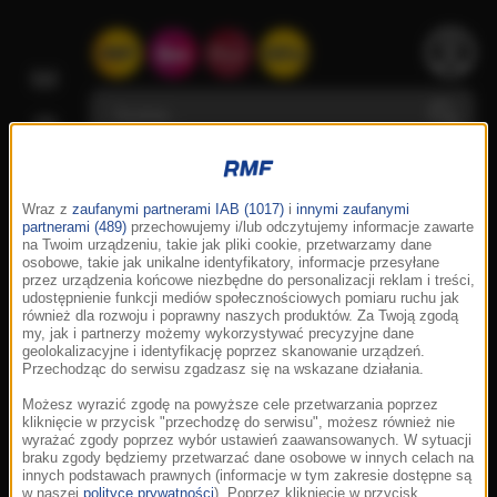
Wraz z
zaufanymi partnerami IAB (1017)
i
innymi zaufanymi
partnerami (489)
przechowujemy i/lub odczytujemy informacje zawarte
na Twoim urządzeniu, takie jak pliki cookie, przetwarzamy dane
osobowe, takie jak unikalne identyfikatory, informacje przesyłane
przez urządzenia końcowe niezbędne do personalizacji reklam i treści,
udostępnienie funkcji mediów społecznościowych pomiaru ruchu jak
również dla rozwoju i poprawny naszych produktów. Za Twoją zgodą
my, jak i partnerzy możemy wykorzystywać precyzyjne dane
geolokalizacyjne i identyfikację poprzez skanowanie urządzeń.
Przechodząc do serwisu zgadzasz się na wskazane działania.
Możesz wyrazić zgodę na powyższe cele przetwarzania poprzez
kliknięcie w przycisk "przechodzę do serwisu", możesz również nie
wyrażać zgody poprzez wybór ustawień zaawansowanych. W sytuacji
braku zgody będziemy przetwarzać dane osobowe w innych celach na
innych podstawach prawnych (informacje w tym zakresie dostępne są
w naszej
polityce prywatności
). Poprzez kliknięcie w przycisk