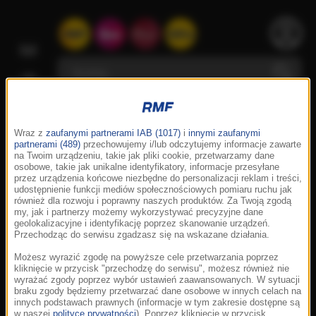
Wraz z
zaufanymi partnerami IAB (1017)
i
innymi zaufanymi
partnerami (489)
przechowujemy i/lub odczytujemy informacje zawarte
na Twoim urządzeniu, takie jak pliki cookie, przetwarzamy dane
osobowe, takie jak unikalne identyfikatory, informacje przesyłane
przez urządzenia końcowe niezbędne do personalizacji reklam i treści,
udostępnienie funkcji mediów społecznościowych pomiaru ruchu jak
również dla rozwoju i poprawny naszych produktów. Za Twoją zgodą
my, jak i partnerzy możemy wykorzystywać precyzyjne dane
geolokalizacyjne i identyfikację poprzez skanowanie urządzeń.
Przechodząc do serwisu zgadzasz się na wskazane działania.
Możesz wyrazić zgodę na powyższe cele przetwarzania poprzez
kliknięcie w przycisk "przechodzę do serwisu", możesz również nie
wyrażać zgody poprzez wybór ustawień zaawansowanych. W sytuacji
braku zgody będziemy przetwarzać dane osobowe w innych celach na
innych podstawach prawnych (informacje w tym zakresie dostępne są
w naszej
polityce prywatności
). Poprzez kliknięcie w przycisk