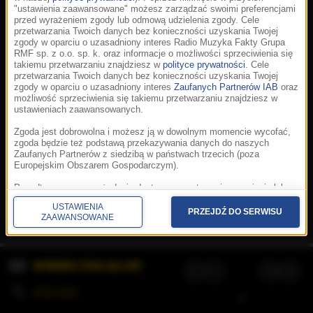
"ustawienia zaawansowane" możesz zarządzać swoimi preferencjami
przed wyrażeniem zgody lub odmową udzielenia zgody. Cele
przetwarzania Twoich danych bez konieczności uzyskania Twojej
zgody w oparciu o uzasadniony interes Radio Muzyka Fakty Grupa
RMF sp. z o.o. sp. k. oraz informacje o możliwości sprzeciwienia się
takiemu przetwarzaniu znajdziesz w
polityce prywatności
. Cele
przetwarzania Twoich danych bez konieczności uzyskania Twojej
zgody w oparciu o uzasadniony interes
Zaufanych Partnerów IAB
oraz
możliwość sprzeciwienia się takiemu przetwarzaniu znajdziesz w
ustawieniach zaawansowanych.
Zgoda jest dobrowolna i możesz ją w dowolnym momencie wycofać,
zgoda będzie też podstawą przekazywania danych do naszych
Zaufanych Partnerów z siedzibą w państwach trzecich (poza
Europejskim Obszarem Gospodarczym).
Korzystanie z portalu oznacza akceptację
Regulaminu
.
Polityka cookies
.
SpeakUp
.
Ponadto masz prawo żądania dostępu, sprostowania, usunięcia lub
Prywatność
.
Aplikacje
.
© 2026 Radio Muzyka
ograniczenia przetwarzania danych, a także złożenia skargi do
Fakty Grupa RMF sp. z o.o. sp. k.
USTAWIENIA
Prezesa Urzędu Ochrony Danych Osobowych. W polityce prywatności
PRZEJDŹ DO SERWISU
ZAAWANSOWANE
znajdziesz informacje jak wykonać swoje prawa. Szczegółowe
informacje na temat przetwarzania Twoich danych znajdują się w
polityce prywatności.
WYBIERZ STACJĘ LIVE
Administratorem tych danych jesteśmy my, czyli Radio Muzyka Fakty
Grupa RMF sp. z o.o. sp. k. z siedzibą w Krakowie, al. Waszyngtona
1.
KOLEJKA
/
Stosowanie plików cookies i innych technologii