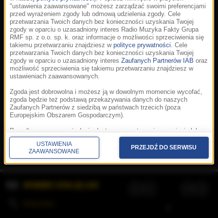
"ustawienia zaawansowane" możesz zarządzać swoimi preferencjami
przed wyrażeniem zgody lub odmową udzielenia zgody. Cele
przetwarzania Twoich danych bez konieczności uzyskania Twojej
zgody w oparciu o uzasadniony interes Radio Muzyka Fakty Grupa
RMF sp. z o.o. sp. k. oraz informacje o możliwości sprzeciwienia się
takiemu przetwarzaniu znajdziesz w
polityce prywatności
. Cele
przetwarzania Twoich danych bez konieczności uzyskania Twojej
zgody w oparciu o uzasadniony interes
Zaufanych Partnerów IAB
oraz
możliwość sprzeciwienia się takiemu przetwarzaniu znajdziesz w
ustawieniach zaawansowanych.
Zgoda jest dobrowolna i możesz ją w dowolnym momencie wycofać,
zgoda będzie też podstawą przekazywania danych do naszych
Zaufanych Partnerów z siedzibą w państwach trzecich (poza
Europejskim Obszarem Gospodarczym).
Korzystanie z portalu oznacza akceptację
Regulaminu
.
Polityka cookies
.
SpeakUp
.
Ponadto masz prawo żądania dostępu, sprostowania, usunięcia lub
Prywatność
.
Aplikacje
.
© 2026 Radio Muzyka
ograniczenia przetwarzania danych, a także złożenia skargi do
Fakty Grupa RMF sp. z o.o. sp. k.
USTAWIENIA
Prezesa Urzędu Ochrony Danych Osobowych. W polityce prywatności
PRZEJDŹ DO SERWISU
ZAAWANSOWANE
znajdziesz informacje jak wykonać swoje prawa. Szczegółowe
informacje na temat przetwarzania Twoich danych znajdują się w
polityce prywatności.
WYBIERZ STACJĘ LIVE
Administratorem tych danych jesteśmy my, czyli Radio Muzyka Fakty
Grupa RMF sp. z o.o. sp. k. z siedzibą w Krakowie, al. Waszyngtona
1.
KOLEJKA
/
Stosowanie plików cookies i innych technologii