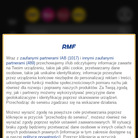
Wraz z
zaufanymi partnerami IAB (1017)
i
innymi zaufanymi
partnerami (489)
przechowujemy i/lub odczytujemy informacje zawarte
na Twoim urządzeniu, takie jak pliki cookie, przetwarzamy dane
osobowe, takie jak unikalne identyfikatory, informacje przesyłane
przez urządzenia końcowe niezbędne do personalizacji reklam i treści,
udostępnienie funkcji mediów społecznościowych pomiaru ruchu jak
również dla rozwoju i poprawny naszych produktów. Za Twoją zgodą
my, jak i partnerzy możemy wykorzystywać precyzyjne dane
geolokalizacyjne i identyfikację poprzez skanowanie urządzeń.
Przechodząc do serwisu zgadzasz się na wskazane działania.
Możesz wyrazić zgodę na powyższe cele przetwarzania poprzez
kliknięcie w przycisk "przechodzę do serwisu", możesz również nie
wyrażać zgody poprzez wybór ustawień zaawansowanych. W sytuacji
braku zgody będziemy przetwarzać dane osobowe w innych celach na
innych podstawach prawnych (informacje w tym zakresie dostępne są
w naszej
polityce prywatności
). Poprzez kliknięcie w przycisk