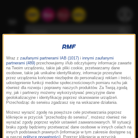
Wraz z
zaufanymi partnerami IAB (1017)
i
innymi zaufanymi
partnerami (489)
przechowujemy i/lub odczytujemy informacje zawarte
na Twoim urządzeniu, takie jak pliki cookie, przetwarzamy dane
osobowe, takie jak unikalne identyfikatory, informacje przesyłane
przez urządzenia końcowe niezbędne do personalizacji reklam i treści,
udostępnienie funkcji mediów społecznościowych pomiaru ruchu jak
również dla rozwoju i poprawny naszych produktów. Za Twoją zgodą
my, jak i partnerzy możemy wykorzystywać precyzyjne dane
geolokalizacyjne i identyfikację poprzez skanowanie urządzeń.
Przechodząc do serwisu zgadzasz się na wskazane działania.
Możesz wyrazić zgodę na powyższe cele przetwarzania poprzez
kliknięcie w przycisk "przechodzę do serwisu", możesz również nie
wyrażać zgody poprzez wybór ustawień zaawansowanych. W sytuacji
braku zgody będziemy przetwarzać dane osobowe w innych celach na
innych podstawach prawnych (informacje w tym zakresie dostępne są
w naszej
polityce prywatności
). Poprzez kliknięcie w przycisk