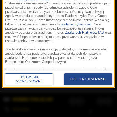
"ustawienia zaawansowane" możesz zarządzać swoimi preferencjami
przed wyrażeniem zgody lub odmową udzielenia zgody. Cele
przetwarzania Twoich danych bez konieczności uzyskania Twojej
zgody w oparciu o uzasadniony interes Radio Muzyka Fakty Grupa
RMF sp. z o.o. sp. k. oraz informacje o możliwości sprzeciwienia się
takiemu przetwarzaniu znajdziesz w
polityce prywatności
. Cele
przetwarzania Twoich danych bez konieczności uzyskania Twojej
zgody w oparciu o uzasadniony interes
Zaufanych Partnerów IAB
oraz
możliwość sprzeciwienia się takiemu przetwarzaniu znajdziesz w
ustawieniach zaawansowanych.
Zgoda jest dobrowolna i możesz ją w dowolnym momencie wycofać,
zgoda będzie też podstawą przekazywania danych do naszych
Zaufanych Partnerów z siedzibą w państwach trzecich (poza
Europejskim Obszarem Gospodarczym).
Korzystanie z portalu oznacza akceptację
Regulaminu
.
Polityka cookies
.
SpeakUp
.
Ponadto masz prawo żądania dostępu, sprostowania, usunięcia lub
Prywatność
.
Aplikacje
.
© 2026 Radio Muzyka
ograniczenia przetwarzania danych, a także złożenia skargi do
Fakty Grupa RMF sp. z o.o. sp. k.
USTAWIENIA
Prezesa Urzędu Ochrony Danych Osobowych. W polityce prywatności
PRZEJDŹ DO SERWISU
ZAAWANSOWANE
znajdziesz informacje jak wykonać swoje prawa. Szczegółowe
informacje na temat przetwarzania Twoich danych znajdują się w
polityce prywatności.
WYBIERZ STACJĘ LIVE
Administratorem tych danych jesteśmy my, czyli Radio Muzyka Fakty
Grupa RMF sp. z o.o. sp. k. z siedzibą w Krakowie, al. Waszyngtona
1.
KOLEJKA
/
Stosowanie plików cookies i innych technologii