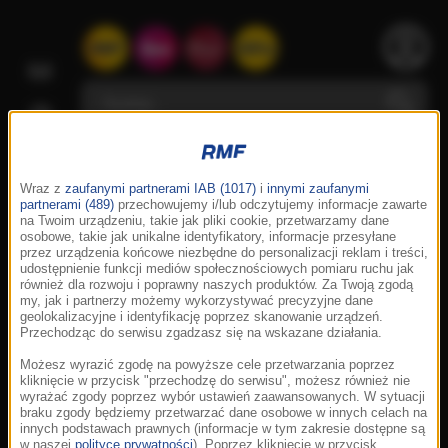
Wraz z
zaufanymi partnerami IAB (1017)
i
innymi zaufanymi
partnerami (489)
przechowujemy i/lub odczytujemy informacje zawarte
na Twoim urządzeniu, takie jak pliki cookie, przetwarzamy dane
osobowe, takie jak unikalne identyfikatory, informacje przesyłane
przez urządzenia końcowe niezbędne do personalizacji reklam i treści,
udostępnienie funkcji mediów społecznościowych pomiaru ruchu jak
również dla rozwoju i poprawny naszych produktów. Za Twoją zgodą
my, jak i partnerzy możemy wykorzystywać precyzyjne dane
geolokalizacyjne i identyfikację poprzez skanowanie urządzeń.
Przechodząc do serwisu zgadzasz się na wskazane działania.
Możesz wyrazić zgodę na powyższe cele przetwarzania poprzez
kliknięcie w przycisk "przechodzę do serwisu", możesz również nie
wyrażać zgody poprzez wybór ustawień zaawansowanych. W sytuacji
braku zgody będziemy przetwarzać dane osobowe w innych celach na
innych podstawach prawnych (informacje w tym zakresie dostępne są
w naszej
polityce prywatności
). Poprzez kliknięcie w przycisk