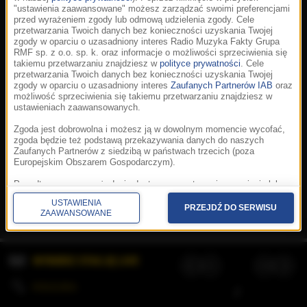
"ustawienia zaawansowane" możesz zarządzać swoimi preferencjami
przed wyrażeniem zgody lub odmową udzielenia zgody. Cele
przetwarzania Twoich danych bez konieczności uzyskania Twojej
zgody w oparciu o uzasadniony interes Radio Muzyka Fakty Grupa
RMF sp. z o.o. sp. k. oraz informacje o możliwości sprzeciwienia się
takiemu przetwarzaniu znajdziesz w
polityce prywatności
. Cele
przetwarzania Twoich danych bez konieczności uzyskania Twojej
zgody w oparciu o uzasadniony interes
Zaufanych Partnerów IAB
oraz
możliwość sprzeciwienia się takiemu przetwarzaniu znajdziesz w
ustawieniach zaawansowanych.
Zgoda jest dobrowolna i możesz ją w dowolnym momencie wycofać,
zgoda będzie też podstawą przekazywania danych do naszych
Zaufanych Partnerów z siedzibą w państwach trzecich (poza
Europejskim Obszarem Gospodarczym).
Korzystanie z portalu oznacza akceptację
Regulaminu
.
Polityka cookies
.
SpeakUp
.
Ponadto masz prawo żądania dostępu, sprostowania, usunięcia lub
Prywatność
.
Aplikacje
.
© 2026 Radio Muzyka
ograniczenia przetwarzania danych, a także złożenia skargi do
Fakty Grupa RMF sp. z o.o. sp. k.
USTAWIENIA
Prezesa Urzędu Ochrony Danych Osobowych. W polityce prywatności
PRZEJDŹ DO SERWISU
ZAAWANSOWANE
znajdziesz informacje jak wykonać swoje prawa. Szczegółowe
informacje na temat przetwarzania Twoich danych znajdują się w
polityce prywatności.
WYBIERZ STACJĘ LIVE
Administratorem tych danych jesteśmy my, czyli Radio Muzyka Fakty
Grupa RMF sp. z o.o. sp. k. z siedzibą w Krakowie, al. Waszyngtona
1.
KOLEJKA
/
Stosowanie plików cookies i innych technologii