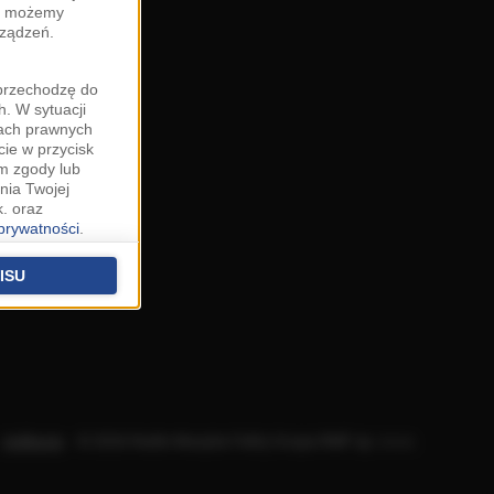
zy możemy
rządzeń.
"przechodzę do
. W sytuacji
wach prawnych
cie w przycisk
m zgody lub
nia Twojej
. oraz
 prywatności
.
u o uzasadniony
niu znajdziesz w
ISU
 podstawą
ich (poza
warzania
ityce
.
Aplikacje
.
© 2026 Radio Muzyka Fakty Grupa RMF sp. z o.o.
na temat