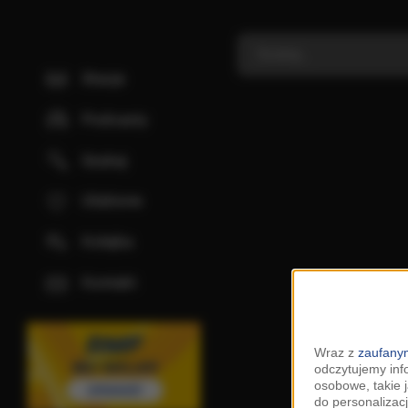
Stacje
Podcasty
Szukaj
Ulubione
Kolejka
Kontakt
Wraz z
zaufanym
odczytujemy inf
osobowe, takie 
do personalizacj