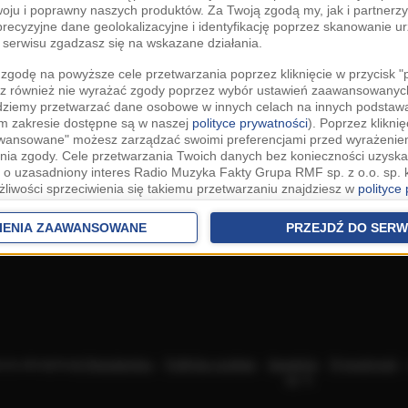
woju i poprawny naszych produktów. Za Twoją zgodą my, jak i partner
recyzyjne dane geolokalizacyjne i identyfikację poprzez skanowanie u
serwisu zgadzasz się na wskazane działania.
zgodę na powyższe cele przetwarzania poprzez kliknięcie w przycisk 
z również nie wyrażać zgody poprzez wybór ustawień zaawansowanych
dziemy przetwarzać dane osobowe w innych celach na innych podsta
ym zakresie dostępne są w naszej
polityce prywatności
). Poprzez kliknię
awansowane" możesz zarządzać swoimi preferencjami przed wyrażenie
ia zgody. Cele przetwarzania Twoich danych bez konieczności uzyska
 o uzasadniony interes Radio Muzyka Fakty Grupa RMF sp. z o.o. sp. k
żliwości sprzeciwienia się takiemu przetwarzaniu znajdziesz w
polityce
nia Twoich danych bez konieczności uzyskania Twojej zgody w oparci
ch Partnerów IAB
oraz możliwość sprzeciwienia się takiemu przetwarza
IENIA ZAAWANSOWANE
PRZEJDŹ DO SERW
aawansowanych.
rowolna i możesz ją w dowolnym momencie wycofać, zgoda będzie też
anych do naszych Zaufanych Partnerów z siedzibą w państwach trzec
szarem Gospodarczym).
awo żądania dostępu, sprostowania, usunięcia lub ograniczenia przet
 złożenia skargi do Prezesa Urzędu Ochrony Danych Osobowych. W pol
acza akceptację
Regulaminu
.
Polityka cookies
.
SpeakUp
.
Prywatność
jdziesz informacje jak wykonać swoje prawa. Szczegółowe informacje 
sp. k.
woich danych znajdują się w polityce prywatności.