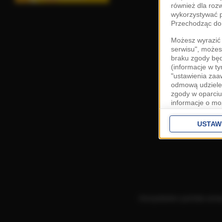
również dla roz
wykorzystywać p
Przechodząc do 
Możesz wyrazić 
serwisu", możes
braku zgody bę
(informacje w t
"ustawienia za
odmową udzielen
zgody w oparciu
informacje o mo
Cele przetwarza
interes
Zaufany
USTAW
ustawieniach z
Zgoda jest dob
przekazywania d
Europejskim Ob
Ponadto masz pr
danych, a także
Korzystanie z portalu ozn
prywatności zna
przetwarzania T