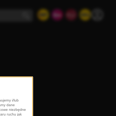
ujemy i/lub
zamy dane
ońcowe niezbędne
iaru ruchu jak