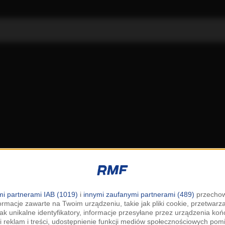
i partnerami IAB (1019)
i
innymi zaufanymi partnerami (489)
przechow
ormacje zawarte na Twoim urządzeniu, takie jak pliki cookie, przetwar
jak unikalne identyfikatory, informacje przesyłane przez urządzenia k
i reklam i treści, udostępnienie funkcji mediów społecznościowych pom