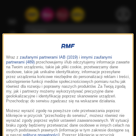
Wraz z
zaufanymi partnerami IAB (1019)
i
innymi zaufanymi
partnerami (489)
przechowujemy i/lub odczytujemy informacje zawarte
na Twoim urządzeniu, takie jak pliki cookie, przetwarzamy dane
osobowe, takie jak unikalne identyfikatory, informacje przesyłane
przez urządzenia końcowe niezbędne do personalizacji reklam i treści,
udostępnienie funkcji mediów społecznościowych pomiaru ruchu jak
również dla rozwoju i poprawny naszych produktów. Za Twoją zgodą
my, jak i partnerzy możemy wykorzystywać precyzyjne dane
geolokalizacyjne i identyfikację poprzez skanowanie urządzeń.
Przechodząc do serwisu zgadzasz się na wskazane działania.
Możesz wyrazić zgodę na powyższe cele przetwarzania poprzez
kliknięcie w przycisk "przechodzę do serwisu", możesz również nie
wyrażać zgody poprzez wybór ustawień zaawansowanych. W sytuacji
braku zgody będziemy przetwarzać dane osobowe w innych celach na
innych podstawach prawnych (informacje w tym zakresie dostępne są
w naszej
polityce prywatności
). Poprzez kliknięcie w przycisk