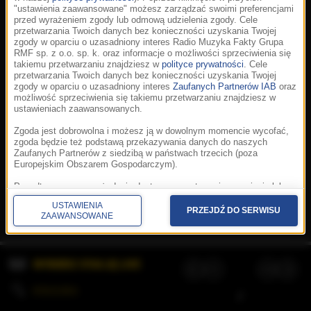
"ustawienia zaawansowane" możesz zarządzać swoimi preferencjami
przed wyrażeniem zgody lub odmową udzielenia zgody. Cele
przetwarzania Twoich danych bez konieczności uzyskania Twojej
zgody w oparciu o uzasadniony interes Radio Muzyka Fakty Grupa
RMF sp. z o.o. sp. k. oraz informacje o możliwości sprzeciwienia się
takiemu przetwarzaniu znajdziesz w
polityce prywatności
. Cele
przetwarzania Twoich danych bez konieczności uzyskania Twojej
zgody w oparciu o uzasadniony interes
Zaufanych Partnerów IAB
oraz
możliwość sprzeciwienia się takiemu przetwarzaniu znajdziesz w
ustawieniach zaawansowanych.
Zgoda jest dobrowolna i możesz ją w dowolnym momencie wycofać,
zgoda będzie też podstawą przekazywania danych do naszych
Zaufanych Partnerów z siedzibą w państwach trzecich (poza
Europejskim Obszarem Gospodarczym).
Korzystanie z portalu oznacza akceptację
Regulaminu
.
Polityka cookies
.
SpeakUp
.
Ponadto masz prawo żądania dostępu, sprostowania, usunięcia lub
Prywatność
.
Aplikacje
.
© 2026 Radio Muzyka
ograniczenia przetwarzania danych, a także złożenia skargi do
Fakty Grupa RMF sp. z o.o. sp. k.
USTAWIENIA
Prezesa Urzędu Ochrony Danych Osobowych. W polityce prywatności
PRZEJDŹ DO SERWISU
ZAAWANSOWANE
znajdziesz informacje jak wykonać swoje prawa. Szczegółowe
informacje na temat przetwarzania Twoich danych znajdują się w
polityce prywatności.
WYBIERZ STACJĘ LIVE
Administratorem tych danych jesteśmy my, czyli Radio Muzyka Fakty
Grupa RMF sp. z o.o. sp. k. z siedzibą w Krakowie, al. Waszyngtona
1.
KOLEJKA
/
Stosowanie plików cookies i innych technologii