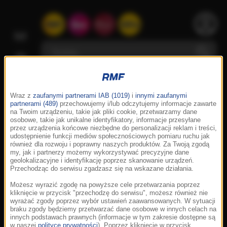
Wraz z
zaufanymi partnerami IAB (1019)
i
innymi zaufanymi
partnerami (489)
przechowujemy i/lub odczytujemy informacje zawarte
na Twoim urządzeniu, takie jak pliki cookie, przetwarzamy dane
osobowe, takie jak unikalne identyfikatory, informacje przesyłane
przez urządzenia końcowe niezbędne do personalizacji reklam i treści,
udostępnienie funkcji mediów społecznościowych pomiaru ruchu jak
również dla rozwoju i poprawny naszych produktów. Za Twoją zgodą
my, jak i partnerzy możemy wykorzystywać precyzyjne dane
geolokalizacyjne i identyfikację poprzez skanowanie urządzeń.
Przechodząc do serwisu zgadzasz się na wskazane działania.
Możesz wyrazić zgodę na powyższe cele przetwarzania poprzez
kliknięcie w przycisk "przechodzę do serwisu", możesz również nie
wyrażać zgody poprzez wybór ustawień zaawansowanych. W sytuacji
braku zgody będziemy przetwarzać dane osobowe w innych celach na
innych podstawach prawnych (informacje w tym zakresie dostępne są
w naszej
polityce prywatności
). Poprzez kliknięcie w przycisk