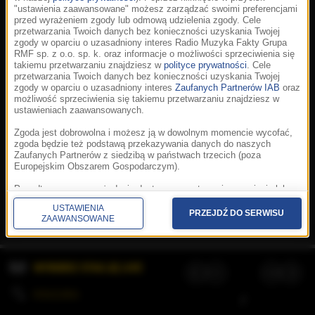
"ustawienia zaawansowane" możesz zarządzać swoimi preferencjami
przed wyrażeniem zgody lub odmową udzielenia zgody. Cele
przetwarzania Twoich danych bez konieczności uzyskania Twojej
zgody w oparciu o uzasadniony interes Radio Muzyka Fakty Grupa
RMF sp. z o.o. sp. k. oraz informacje o możliwości sprzeciwienia się
takiemu przetwarzaniu znajdziesz w
polityce prywatności
. Cele
przetwarzania Twoich danych bez konieczności uzyskania Twojej
zgody w oparciu o uzasadniony interes
Zaufanych Partnerów IAB
oraz
możliwość sprzeciwienia się takiemu przetwarzaniu znajdziesz w
ustawieniach zaawansowanych.
Zgoda jest dobrowolna i możesz ją w dowolnym momencie wycofać,
zgoda będzie też podstawą przekazywania danych do naszych
Zaufanych Partnerów z siedzibą w państwach trzecich (poza
Europejskim Obszarem Gospodarczym).
Korzystanie z portalu oznacza akceptację
Regulaminu
.
Polityka cookies
.
SpeakUp
.
Ponadto masz prawo żądania dostępu, sprostowania, usunięcia lub
Prywatność
.
Aplikacje
.
© 2026 Radio Muzyka
ograniczenia przetwarzania danych, a także złożenia skargi do
Fakty Grupa RMF sp. z o.o. sp. k.
USTAWIENIA
Prezesa Urzędu Ochrony Danych Osobowych. W polityce prywatności
PRZEJDŹ DO SERWISU
ZAAWANSOWANE
znajdziesz informacje jak wykonać swoje prawa. Szczegółowe
informacje na temat przetwarzania Twoich danych znajdują się w
polityce prywatności.
WYBIERZ STACJĘ LIVE
Administratorem tych danych jesteśmy my, czyli Radio Muzyka Fakty
Grupa RMF sp. z o.o. sp. k. z siedzibą w Krakowie, al. Waszyngtona
1.
KOLEJKA
/
Stosowanie plików cookies i innych technologii