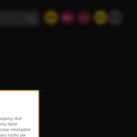
ujemy i/lub
zamy dane
ońcowe niezbędne
iaru ruchu jak