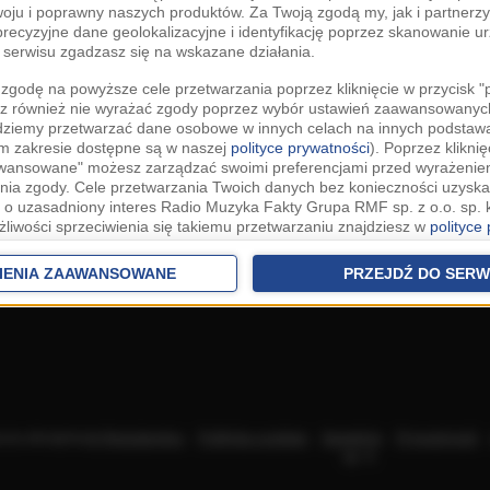
woju i poprawny naszych produktów. Za Twoją zgodą my, jak i partner
recyzyjne dane geolokalizacyjne i identyfikację poprzez skanowanie u
serwisu zgadzasz się na wskazane działania.
zgodę na powyższe cele przetwarzania poprzez kliknięcie w przycisk 
z również nie wyrażać zgody poprzez wybór ustawień zaawansowanych
dziemy przetwarzać dane osobowe w innych celach na innych podsta
ym zakresie dostępne są w naszej
polityce prywatności
). Poprzez kliknię
awansowane" możesz zarządzać swoimi preferencjami przed wyrażenie
ia zgody. Cele przetwarzania Twoich danych bez konieczności uzyska
 o uzasadniony interes Radio Muzyka Fakty Grupa RMF sp. z o.o. sp. k
żliwości sprzeciwienia się takiemu przetwarzaniu znajdziesz w
polityce
nia Twoich danych bez konieczności uzyskania Twojej zgody w oparci
ch Partnerów IAB
oraz możliwość sprzeciwienia się takiemu przetwarza
IENIA ZAAWANSOWANE
PRZEJDŹ DO SERW
aawansowanych.
rowolna i możesz ją w dowolnym momencie wycofać, zgoda będzie też
anych do naszych Zaufanych Partnerów z siedzibą w państwach trzec
szarem Gospodarczym).
awo żądania dostępu, sprostowania, usunięcia lub ograniczenia przet
 złożenia skargi do Prezesa Urzędu Ochrony Danych Osobowych. W pol
acza akceptację
Regulaminu
.
Polityka cookies
.
SpeakUp
.
Prywatność
jdziesz informacje jak wykonać swoje prawa. Szczegółowe informacje 
sp. k.
woich danych znajdują się w polityce prywatności.