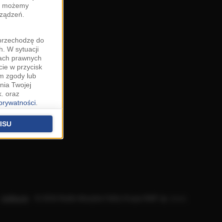
zy możemy
rządzeń.
"przechodzę do
. W sytuacji
wach prawnych
cie w przycisk
m zgody lub
nia Twojej
. oraz
 prywatności
.
u o uzasadniony
niu znajdziesz w
ISU
 podstawą
ich (poza
warzania
ityce
.
Aplikacje
.
© 2026 Radio Muzyka Fakty Grupa RMF sp. z o.o.
na temat