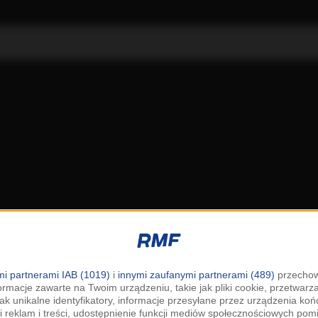
i partnerami IAB (1019)
i
innymi zaufanymi partnerami (489)
przechow
ormacje zawarte na Twoim urządzeniu, takie jak pliki cookie, przetwar
jak unikalne identyfikatory, informacje przesyłane przez urządzenia k
i reklam i treści, udostępnienie funkcji mediów społecznościowych pom