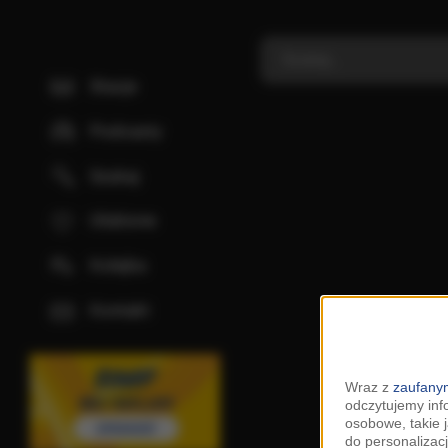
Stacje
Podcasty
Szukaj
Ulubione
Kolejka
Kontakt
Wraz z
zaufanym
odczytujemy inf
osobowe, takie 
do personalizacj