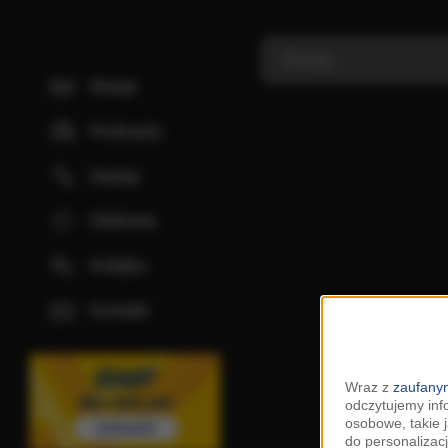
Stacje
Podcasty
Szukaj
Ulubione
Kolejka
Kontakt
Wraz z
zaufanym
odczytujemy inf
osobowe, takie 
do personalizacj