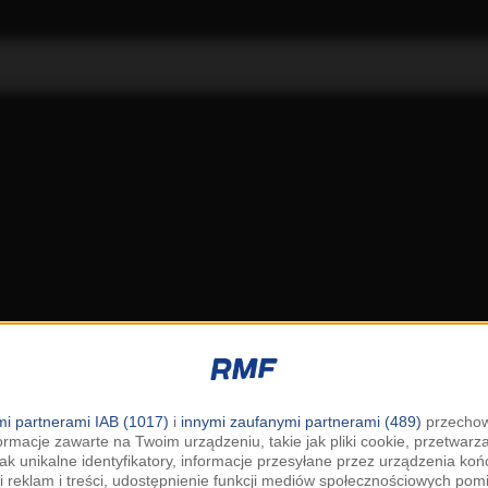
i partnerami IAB (1017)
i
innymi zaufanymi partnerami (489)
przechow
ormacje zawarte na Twoim urządzeniu, takie jak pliki cookie, przetwar
jak unikalne identyfikatory, informacje przesyłane przez urządzenia k
i reklam i treści, udostępnienie funkcji mediów społecznościowych pom