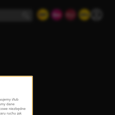
ujemy i/lub
zamy dane
ońcowe niezbędne
iaru ruchu jak