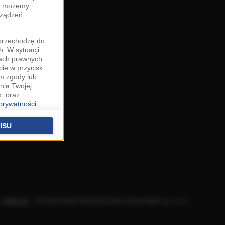
zy możemy
rządzeń.
"przechodzę do
. W sytuacji
wach prawnych
cie w przycisk
m zgody lub
nia Twojej
. oraz
 prywatności
.
u o uzasadniony
niu znajdziesz w
ISU
 podstawą
ich (poza
warzania
ityce
.
Aplikacje
.
© 2026 Radio Muzyka Fakty Grupa RMF sp. z o.o.
na temat