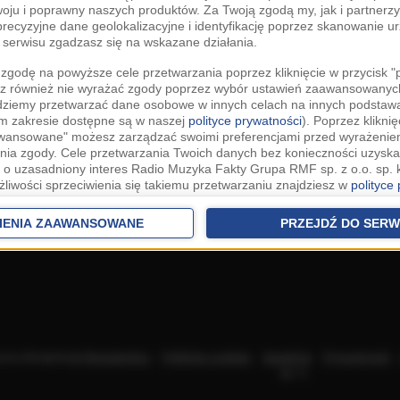
woju i poprawny naszych produktów. Za Twoją zgodą my, jak i partner
recyzyjne dane geolokalizacyjne i identyfikację poprzez skanowanie u
serwisu zgadzasz się na wskazane działania.
zgodę na powyższe cele przetwarzania poprzez kliknięcie w przycisk 
z również nie wyrażać zgody poprzez wybór ustawień zaawansowanych
dziemy przetwarzać dane osobowe w innych celach na innych podsta
ym zakresie dostępne są w naszej
polityce prywatności
). Poprzez kliknię
awansowane" możesz zarządzać swoimi preferencjami przed wyrażenie
ia zgody. Cele przetwarzania Twoich danych bez konieczności uzyska
 o uzasadniony interes Radio Muzyka Fakty Grupa RMF sp. z o.o. sp. k
żliwości sprzeciwienia się takiemu przetwarzaniu znajdziesz w
polityce
nia Twoich danych bez konieczności uzyskania Twojej zgody w oparci
ch Partnerów IAB
oraz możliwość sprzeciwienia się takiemu przetwarza
IENIA ZAAWANSOWANE
PRZEJDŹ DO SERW
aawansowanych.
rowolna i możesz ją w dowolnym momencie wycofać, zgoda będzie też
anych do naszych Zaufanych Partnerów z siedzibą w państwach trzec
szarem Gospodarczym).
awo żądania dostępu, sprostowania, usunięcia lub ograniczenia przet
 złożenia skargi do Prezesa Urzędu Ochrony Danych Osobowych. W pol
acza akceptację
Regulaminu
.
Polityka cookies
.
SpeakUp
.
Prywatność
jdziesz informacje jak wykonać swoje prawa. Szczegółowe informacje 
sp. k.
woich danych znajdują się w polityce prywatności.