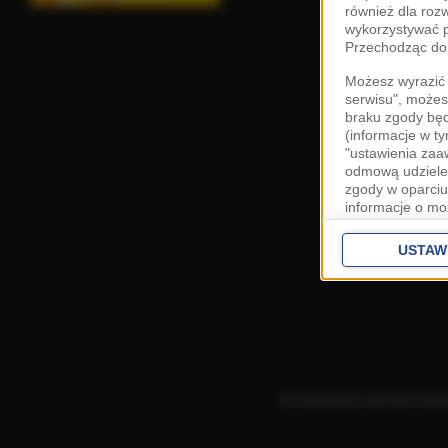
również dla roz
wykorzystywać p
Przechodząc do 
Możesz wyrazić 
serwisu", możes
braku zgody bę
(informacje w t
"ustawienia za
odmową udzielen
zgody w oparciu
informacje o mo
Cele przetwarza
interes
Zaufany
USTAW
ustawieniach z
Zgoda jest dob
przekazywania d
Europejskim Ob
Ponadto masz pr
danych, a także
Korzystanie z portalu ozn
prywatności zna
przetwarzania T