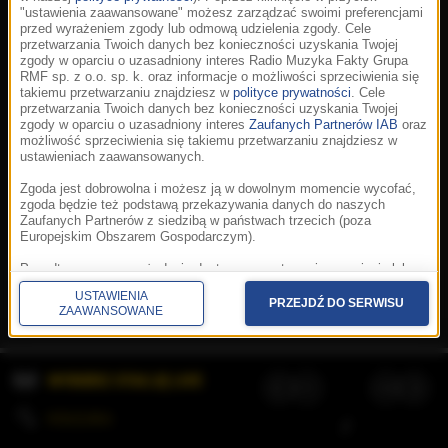
"ustawienia zaawansowane" możesz zarządzać swoimi preferencjami
przed wyrażeniem zgody lub odmową udzielenia zgody. Cele
przetwarzania Twoich danych bez konieczności uzyskania Twojej
zgody w oparciu o uzasadniony interes Radio Muzyka Fakty Grupa
RMF sp. z o.o. sp. k. oraz informacje o możliwości sprzeciwienia się
takiemu przetwarzaniu znajdziesz w
polityce prywatności
. Cele
przetwarzania Twoich danych bez konieczności uzyskania Twojej
zgody w oparciu o uzasadniony interes
Zaufanych Partnerów IAB
oraz
możliwość sprzeciwienia się takiemu przetwarzaniu znajdziesz w
ustawieniach zaawansowanych.
Zgoda jest dobrowolna i możesz ją w dowolnym momencie wycofać,
zgoda będzie też podstawą przekazywania danych do naszych
Zaufanych Partnerów z siedzibą w państwach trzecich (poza
Europejskim Obszarem Gospodarczym).
Korzystanie z portalu oznacza akceptację
Regulaminu
.
Polityka cookies
.
SpeakUp
.
Ponadto masz prawo żądania dostępu, sprostowania, usunięcia lub
Prywatność
.
Aplikacje
.
© 2026 Radio Muzyka
ograniczenia przetwarzania danych, a także złożenia skargi do
Fakty Grupa RMF sp. z o.o. sp. k.
USTAWIENIA
Prezesa Urzędu Ochrony Danych Osobowych. W polityce prywatności
PRZEJDŹ DO SERWISU
ZAAWANSOWANE
znajdziesz informacje jak wykonać swoje prawa. Szczegółowe
informacje na temat przetwarzania Twoich danych znajdują się w
polityce prywatności.
WYBIERZ STACJĘ LIVE
Administratorem tych danych jesteśmy my, czyli Radio Muzyka Fakty
Grupa RMF sp. z o.o. sp. k. z siedzibą w Krakowie, al. Waszyngtona
1.
KOLEJKA
/
Stosowanie plików cookies i innych technologii