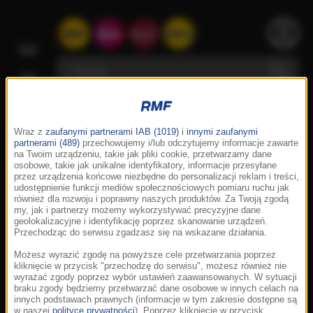
Wraz z
zaufanymi partnerami IAB (1019)
i
innymi zaufanymi
partnerami (489)
przechowujemy i/lub odczytujemy informacje zawarte
na Twoim urządzeniu, takie jak pliki cookie, przetwarzamy dane
osobowe, takie jak unikalne identyfikatory, informacje przesyłane
przez urządzenia końcowe niezbędne do personalizacji reklam i treści,
udostępnienie funkcji mediów społecznościowych pomiaru ruchu jak
również dla rozwoju i poprawny naszych produktów. Za Twoją zgodą
my, jak i partnerzy możemy wykorzystywać precyzyjne dane
geolokalizacyjne i identyfikację poprzez skanowanie urządzeń.
Przechodząc do serwisu zgadzasz się na wskazane działania.
Możesz wyrazić zgodę na powyższe cele przetwarzania poprzez
kliknięcie w przycisk "przechodzę do serwisu", możesz również nie
wyrażać zgody poprzez wybór ustawień zaawansowanych. W sytuacji
braku zgody będziemy przetwarzać dane osobowe w innych celach na
innych podstawach prawnych (informacje w tym zakresie dostępne są
w naszej
polityce prywatności
). Poprzez kliknięcie w przycisk