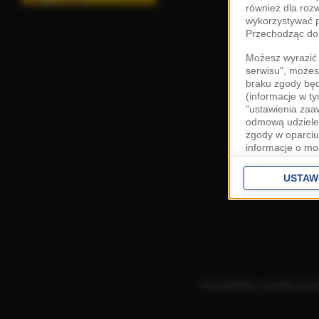
również dla roz
wykorzystywać p
Przechodząc do 
Możesz wyrazić 
serwisu", możes
braku zgody bę
(informacje w t
"ustawienia za
odmową udzielen
zgody w oparciu
informacje o mo
Cele przetwarza
interes
Zaufany
USTAW
ustawieniach z
Zgoda jest dob
przekazywania d
Europejskim Ob
Ponadto masz pr
danych, a także
Korzystanie z portalu ozn
prywatności zna
przetwarzania T