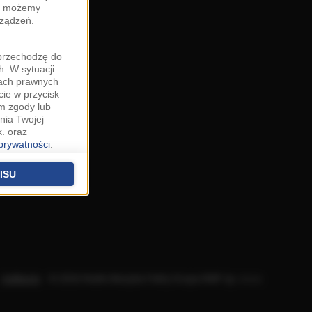
zy możemy
rządzeń.
"przechodzę do
. W sytuacji
wach prawnych
cie w przycisk
m zgody lub
nia Twojej
. oraz
 prywatności
.
u o uzasadniony
niu znajdziesz w
ISU
 podstawą
ich (poza
warzania
ityce
.
Aplikacje
.
© 2026 Radio Muzyka Fakty Grupa RMF sp. z o.o.
na temat