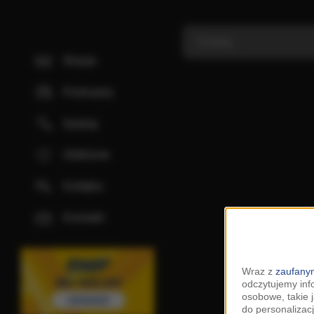
Stacje
Podcasty
Szukaj
Ulubione
Kolejka
Kontakt
Wraz z
zaufanym
odczytujemy inf
osobowe, takie 
do personalizacj