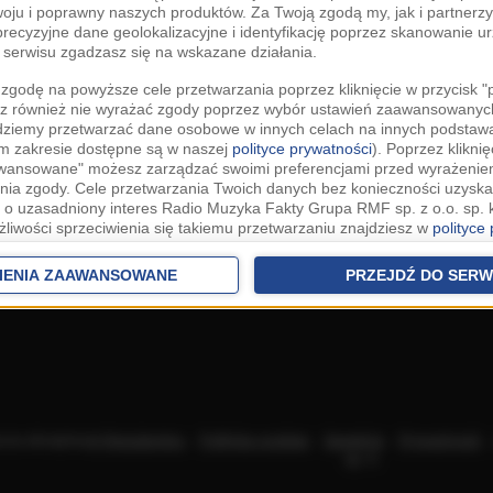
woju i poprawny naszych produktów. Za Twoją zgodą my, jak i partner
recyzyjne dane geolokalizacyjne i identyfikację poprzez skanowanie u
serwisu zgadzasz się na wskazane działania.
zgodę na powyższe cele przetwarzania poprzez kliknięcie w przycisk 
z również nie wyrażać zgody poprzez wybór ustawień zaawansowanych
dziemy przetwarzać dane osobowe w innych celach na innych podsta
ym zakresie dostępne są w naszej
polityce prywatności
). Poprzez kliknię
awansowane" możesz zarządzać swoimi preferencjami przed wyrażenie
ia zgody. Cele przetwarzania Twoich danych bez konieczności uzyska
 o uzasadniony interes Radio Muzyka Fakty Grupa RMF sp. z o.o. sp. k
żliwości sprzeciwienia się takiemu przetwarzaniu znajdziesz w
polityce
nia Twoich danych bez konieczności uzyskania Twojej zgody w oparci
ch Partnerów IAB
oraz możliwość sprzeciwienia się takiemu przetwarza
IENIA ZAAWANSOWANE
PRZEJDŹ DO SERW
aawansowanych.
rowolna i możesz ją w dowolnym momencie wycofać, zgoda będzie też
anych do naszych Zaufanych Partnerów z siedzibą w państwach trzec
szarem Gospodarczym).
awo żądania dostępu, sprostowania, usunięcia lub ograniczenia przet
 złożenia skargi do Prezesa Urzędu Ochrony Danych Osobowych. W pol
acza akceptację
Regulaminu
.
Polityka cookies
.
SpeakUp
.
Prywatność
jdziesz informacje jak wykonać swoje prawa. Szczegółowe informacje 
sp. k.
woich danych znajdują się w polityce prywatności.