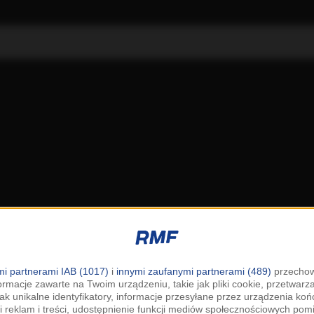
i partnerami IAB (1017)
i
innymi zaufanymi partnerami (489)
przechow
ormacje zawarte na Twoim urządzeniu, takie jak pliki cookie, przetwar
jak unikalne identyfikatory, informacje przesyłane przez urządzenia k
i reklam i treści, udostępnienie funkcji mediów społecznościowych pom