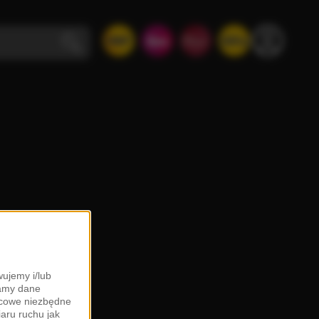
ujemy i/lub
zamy dane
ońcowe niezbędne
iaru ruchu jak