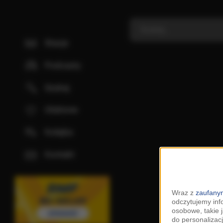
Stacje
Podcasty
Szukaj
Ulubione
Kolejka
Kontakt
Wraz z
zaufanym
odczytujemy inf
osobowe, takie 
do personalizacj