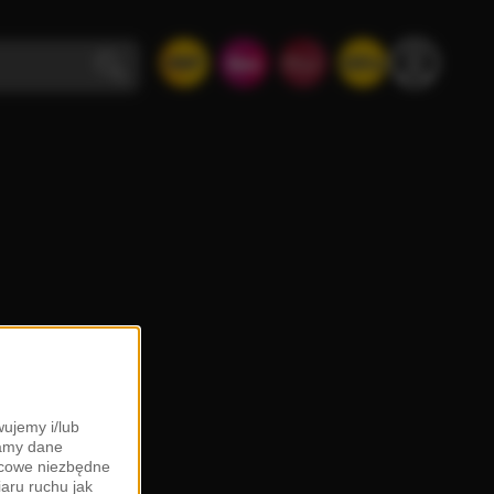
ujemy i/lub
zamy dane
ońcowe niezbędne
iaru ruchu jak