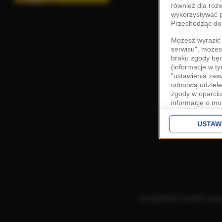
również dla roz
wykorzystywać p
Przechodząc do 
Możesz wyrazić 
serwisu", możes
braku zgody bę
(informacje w t
"ustawienia za
odmową udzielen
zgody w oparciu
informacje o mo
Cele przetwarza
interes
Zaufany
USTAW
ustawieniach z
Zgoda jest dob
przekazywania d
Europejskim Ob
Ponadto masz pr
danych, a także
Korzystanie z portalu ozn
prywatności zna
przetwarzania T