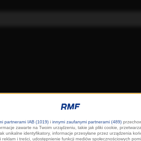
i partnerami IAB (1019)
i
innymi zaufanymi partnerami (489)
przechow
ormacje zawarte na Twoim urządzeniu, takie jak pliki cookie, przetwar
jak unikalne identyfikatory, informacje przesyłane przez urządzenia k
i reklam i treści, udostępnienie funkcji mediów społecznościowych pom