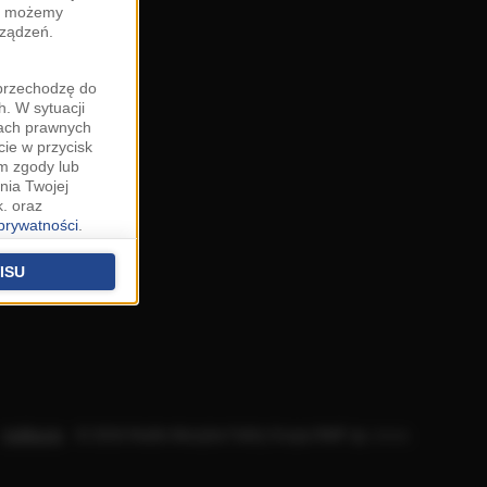
zy możemy
rządzeń.
"przechodzę do
. W sytuacji
wach prawnych
cie w przycisk
m zgody lub
nia Twojej
. oraz
 prywatności
.
u o uzasadniony
niu znajdziesz w
ISU
 podstawą
ich (poza
warzania
ityce
.
Aplikacje
.
© 2026 Radio Muzyka Fakty Grupa RMF sp. z o.o.
na temat