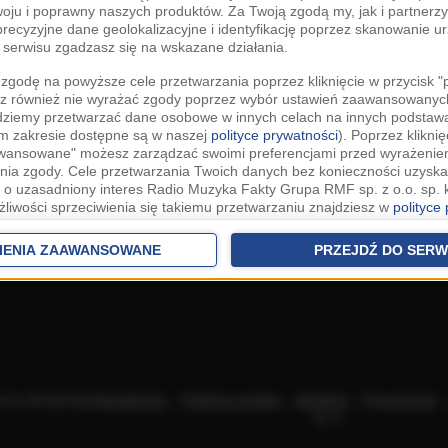
woju i poprawny naszych produktów. Za Twoją zgodą my, jak i partner
recyzyjne dane geolokalizacyjne i identyfikację poprzez skanowanie u
serwisu zgadzasz się na wskazane działania.
zgodę na powyższe cele przetwarzania poprzez kliknięcie w przycisk 
z również nie wyrażać zgody poprzez wybór ustawień zaawansowanych
dziemy przetwarzać dane osobowe w innych celach na innych podsta
ym zakresie dostępne są w naszej
polityce prywatności
). Poprzez kliknię
awansowane" możesz zarządzać swoimi preferencjami przed wyrażenie
ia zgody. Cele przetwarzania Twoich danych bez konieczności uzyska
 o uzasadniony interes Radio Muzyka Fakty Grupa RMF sp. z o.o. sp. k
żliwości sprzeciwienia się takiemu przetwarzaniu znajdziesz w
polityce
nia Twoich danych bez konieczności uzyskania Twojej zgody w oparci
ch Partnerów IAB
oraz możliwość sprzeciwienia się takiemu przetwarza
IENIA ZAAWANSOWANE
PRZEJDŹ DO SERW
aawansowanych.
rowolna i możesz ją w dowolnym momencie wycofać, zgoda będzie też
anych do naszych Zaufanych Partnerów z siedzibą w państwach trzec
szarem Gospodarczym).
awo żądania dostępu, sprostowania, usunięcia lub ograniczenia przet
 złożenia skargi do Prezesa Urzędu Ochrony Danych Osobowych. W pol
acza akceptację
Regulaminu
.
Polityka cookies
.
SpeakUp
.
Prywatność
jdziesz informacje jak wykonać swoje prawa. Szczegółowe informacje 
sp. k.
woich danych znajdują się w polityce prywatności.