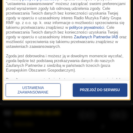
"ustawienia zaawansowane" możesz zarządzać swoimi preferencjami
przed wyrażeniem zgody lub odmową udzielenia zgody. Cele
przetwarzania Twoich danych bez konieczności uzyskania Twojej
zgody w oparciu o uzasadniony interes Radio Muzyka Fakty Grupa
RMF sp. z o.o. sp. k. oraz informacje o możliwości sprzeciwienia się
takiemu przetwarzaniu znajdziesz w
polityce prywatności
. Cele
przetwarzania Twoich danych bez konieczności uzyskania Twojej
zgody w oparciu o uzasadniony interes
Zaufanych Partnerów IAB
oraz
możliwość sprzeciwienia się takiemu przetwarzaniu znajdziesz w
ustawieniach zaawansowanych.
Zgoda jest dobrowolna i możesz ją w dowolnym momencie wycofać,
zgoda będzie też podstawą przekazywania danych do naszych
Zaufanych Partnerów z siedzibą w państwach trzecich (poza
Europejskim Obszarem Gospodarczym).
Korzystanie z portalu oznacza akceptację
Regulaminu
.
Polityka cookies
.
SpeakUp
.
Ponadto masz prawo żądania dostępu, sprostowania, usunięcia lub
Prywatność
.
Aplikacje
.
© 2026 Radio Muzyka
ograniczenia przetwarzania danych, a także złożenia skargi do
Fakty Grupa RMF sp. z o.o. sp. k.
USTAWIENIA
Prezesa Urzędu Ochrony Danych Osobowych. W polityce prywatności
PRZEJDŹ DO SERWISU
ZAAWANSOWANE
znajdziesz informacje jak wykonać swoje prawa. Szczegółowe
informacje na temat przetwarzania Twoich danych znajdują się w
polityce prywatności.
WYBIERZ STACJĘ LIVE
Administratorem tych danych jesteśmy my, czyli Radio Muzyka Fakty
Grupa RMF sp. z o.o. sp. k. z siedzibą w Krakowie, al. Waszyngtona
1.
KOLEJKA
/
Stosowanie plików cookies i innych technologii