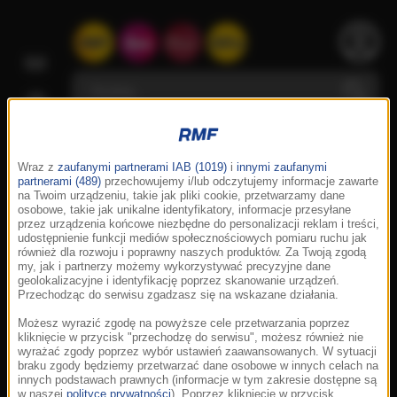
Wraz z
zaufanymi partnerami IAB (1019)
i
innymi zaufanymi
partnerami (489)
przechowujemy i/lub odczytujemy informacje zawarte
na Twoim urządzeniu, takie jak pliki cookie, przetwarzamy dane
osobowe, takie jak unikalne identyfikatory, informacje przesyłane
przez urządzenia końcowe niezbędne do personalizacji reklam i treści,
udostępnienie funkcji mediów społecznościowych pomiaru ruchu jak
również dla rozwoju i poprawny naszych produktów. Za Twoją zgodą
my, jak i partnerzy możemy wykorzystywać precyzyjne dane
geolokalizacyjne i identyfikację poprzez skanowanie urządzeń.
Przechodząc do serwisu zgadzasz się na wskazane działania.
Możesz wyrazić zgodę na powyższe cele przetwarzania poprzez
kliknięcie w przycisk "przechodzę do serwisu", możesz również nie
wyrażać zgody poprzez wybór ustawień zaawansowanych. W sytuacji
braku zgody będziemy przetwarzać dane osobowe w innych celach na
innych podstawach prawnych (informacje w tym zakresie dostępne są
w naszej
polityce prywatności
). Poprzez kliknięcie w przycisk