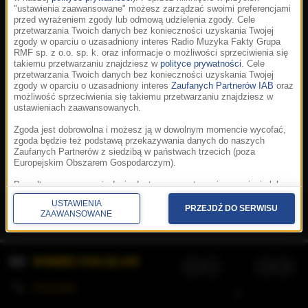
"ustawienia zaawansowane" możesz zarządzać swoimi preferencjami
przed wyrażeniem zgody lub odmową udzielenia zgody. Cele
przetwarzania Twoich danych bez konieczności uzyskania Twojej
zgody w oparciu o uzasadniony interes Radio Muzyka Fakty Grupa
RMF sp. z o.o. sp. k. oraz informacje o możliwości sprzeciwienia się
takiemu przetwarzaniu znajdziesz w
polityce prywatności
. Cele
przetwarzania Twoich danych bez konieczności uzyskania Twojej
zgody w oparciu o uzasadniony interes
Zaufanych Partnerów IAB
oraz
możliwość sprzeciwienia się takiemu przetwarzaniu znajdziesz w
ustawieniach zaawansowanych.
Zgoda jest dobrowolna i możesz ją w dowolnym momencie wycofać,
zgoda będzie też podstawą przekazywania danych do naszych
Zaufanych Partnerów z siedzibą w państwach trzecich (poza
Europejskim Obszarem Gospodarczym).
Korzystanie z portalu oznacza akceptację
Regulaminu
.
Polityka cookies
.
SpeakUp
.
Ponadto masz prawo żądania dostępu, sprostowania, usunięcia lub
Prywatność
.
Aplikacje
.
© 2026 Radio Muzyka
ograniczenia przetwarzania danych, a także złożenia skargi do
Fakty Grupa RMF sp. z o.o. sp. k.
USTAWIENIA
Prezesa Urzędu Ochrony Danych Osobowych. W polityce prywatności
PRZEJDŹ DO SERWISU
ZAAWANSOWANE
znajdziesz informacje jak wykonać swoje prawa. Szczegółowe
informacje na temat przetwarzania Twoich danych znajdują się w
polityce prywatności.
WYBIERZ STACJĘ LIVE
Administratorem tych danych jesteśmy my, czyli Radio Muzyka Fakty
Grupa RMF sp. z o.o. sp. k. z siedzibą w Krakowie, al. Waszyngtona
1.
KOLEJKA
/
Stosowanie plików cookies i innych technologii