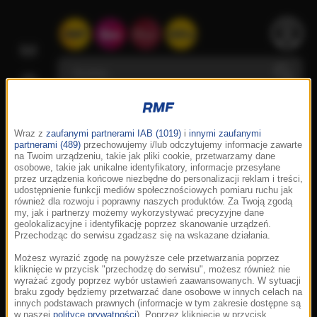
Wraz z
zaufanymi partnerami IAB (1019)
i
innymi zaufanymi
partnerami (489)
przechowujemy i/lub odczytujemy informacje zawarte
na Twoim urządzeniu, takie jak pliki cookie, przetwarzamy dane
osobowe, takie jak unikalne identyfikatory, informacje przesyłane
przez urządzenia końcowe niezbędne do personalizacji reklam i treści,
udostępnienie funkcji mediów społecznościowych pomiaru ruchu jak
również dla rozwoju i poprawny naszych produktów. Za Twoją zgodą
my, jak i partnerzy możemy wykorzystywać precyzyjne dane
geolokalizacyjne i identyfikację poprzez skanowanie urządzeń.
Przechodząc do serwisu zgadzasz się na wskazane działania.
Możesz wyrazić zgodę na powyższe cele przetwarzania poprzez
kliknięcie w przycisk "przechodzę do serwisu", możesz również nie
wyrażać zgody poprzez wybór ustawień zaawansowanych. W sytuacji
braku zgody będziemy przetwarzać dane osobowe w innych celach na
innych podstawach prawnych (informacje w tym zakresie dostępne są
w naszej
polityce prywatności
). Poprzez kliknięcie w przycisk