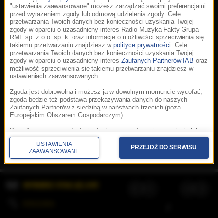
"ustawienia zaawansowane" możesz zarządzać swoimi preferencjami
przed wyrażeniem zgody lub odmową udzielenia zgody. Cele
przetwarzania Twoich danych bez konieczności uzyskania Twojej
zgody w oparciu o uzasadniony interes Radio Muzyka Fakty Grupa
RMF sp. z o.o. sp. k. oraz informacje o możliwości sprzeciwienia się
takiemu przetwarzaniu znajdziesz w
polityce prywatności
. Cele
przetwarzania Twoich danych bez konieczności uzyskania Twojej
zgody w oparciu o uzasadniony interes
Zaufanych Partnerów IAB
oraz
możliwość sprzeciwienia się takiemu przetwarzaniu znajdziesz w
ustawieniach zaawansowanych.
Zgoda jest dobrowolna i możesz ją w dowolnym momencie wycofać,
zgoda będzie też podstawą przekazywania danych do naszych
Zaufanych Partnerów z siedzibą w państwach trzecich (poza
Europejskim Obszarem Gospodarczym).
Korzystanie z portalu oznacza akceptację
Regulaminu
.
Polityka cookies
.
SpeakUp
.
Ponadto masz prawo żądania dostępu, sprostowania, usunięcia lub
Prywatność
.
Aplikacje
.
© 2026 Radio Muzyka
ograniczenia przetwarzania danych, a także złożenia skargi do
Fakty Grupa RMF sp. z o.o. sp. k.
USTAWIENIA
Prezesa Urzędu Ochrony Danych Osobowych. W polityce prywatności
PRZEJDŹ DO SERWISU
ZAAWANSOWANE
znajdziesz informacje jak wykonać swoje prawa. Szczegółowe
informacje na temat przetwarzania Twoich danych znajdują się w
polityce prywatności.
WYBIERZ STACJĘ LIVE
Administratorem tych danych jesteśmy my, czyli Radio Muzyka Fakty
Grupa RMF sp. z o.o. sp. k. z siedzibą w Krakowie, al. Waszyngtona
1.
KOLEJKA
/
Stosowanie plików cookies i innych technologii