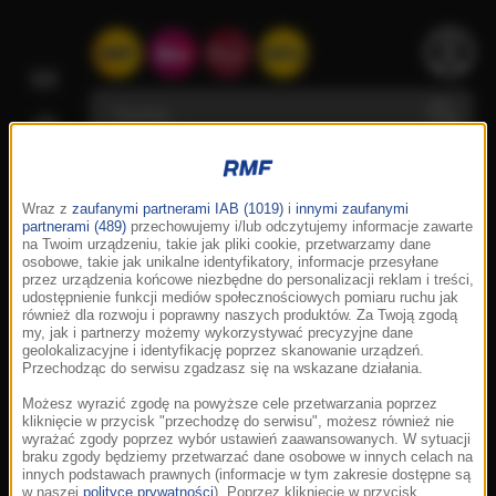
Wraz z
zaufanymi partnerami IAB (1019)
i
innymi zaufanymi
partnerami (489)
przechowujemy i/lub odczytujemy informacje zawarte
na Twoim urządzeniu, takie jak pliki cookie, przetwarzamy dane
osobowe, takie jak unikalne identyfikatory, informacje przesyłane
przez urządzenia końcowe niezbędne do personalizacji reklam i treści,
udostępnienie funkcji mediów społecznościowych pomiaru ruchu jak
również dla rozwoju i poprawny naszych produktów. Za Twoją zgodą
my, jak i partnerzy możemy wykorzystywać precyzyjne dane
geolokalizacyjne i identyfikację poprzez skanowanie urządzeń.
Przechodząc do serwisu zgadzasz się na wskazane działania.
Możesz wyrazić zgodę na powyższe cele przetwarzania poprzez
kliknięcie w przycisk "przechodzę do serwisu", możesz również nie
wyrażać zgody poprzez wybór ustawień zaawansowanych. W sytuacji
braku zgody będziemy przetwarzać dane osobowe w innych celach na
innych podstawach prawnych (informacje w tym zakresie dostępne są
w naszej
polityce prywatności
). Poprzez kliknięcie w przycisk