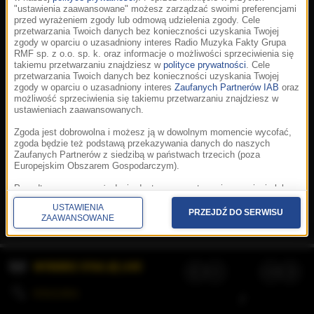
"ustawienia zaawansowane" możesz zarządzać swoimi preferencjami
przed wyrażeniem zgody lub odmową udzielenia zgody. Cele
przetwarzania Twoich danych bez konieczności uzyskania Twojej
zgody w oparciu o uzasadniony interes Radio Muzyka Fakty Grupa
RMF sp. z o.o. sp. k. oraz informacje o możliwości sprzeciwienia się
takiemu przetwarzaniu znajdziesz w
polityce prywatności
. Cele
przetwarzania Twoich danych bez konieczności uzyskania Twojej
zgody w oparciu o uzasadniony interes
Zaufanych Partnerów IAB
oraz
możliwość sprzeciwienia się takiemu przetwarzaniu znajdziesz w
ustawieniach zaawansowanych.
Zgoda jest dobrowolna i możesz ją w dowolnym momencie wycofać,
zgoda będzie też podstawą przekazywania danych do naszych
Zaufanych Partnerów z siedzibą w państwach trzecich (poza
Europejskim Obszarem Gospodarczym).
Korzystanie z portalu oznacza akceptację
Regulaminu
.
Polityka cookies
.
SpeakUp
.
Ponadto masz prawo żądania dostępu, sprostowania, usunięcia lub
Prywatność
.
Aplikacje
.
© 2026 Radio Muzyka
ograniczenia przetwarzania danych, a także złożenia skargi do
Fakty Grupa RMF sp. z o.o. sp. k.
USTAWIENIA
Prezesa Urzędu Ochrony Danych Osobowych. W polityce prywatności
PRZEJDŹ DO SERWISU
ZAAWANSOWANE
znajdziesz informacje jak wykonać swoje prawa. Szczegółowe
informacje na temat przetwarzania Twoich danych znajdują się w
polityce prywatności.
WYBIERZ STACJĘ LIVE
Administratorem tych danych jesteśmy my, czyli Radio Muzyka Fakty
Grupa RMF sp. z o.o. sp. k. z siedzibą w Krakowie, al. Waszyngtona
1.
KOLEJKA
/
Stosowanie plików cookies i innych technologii