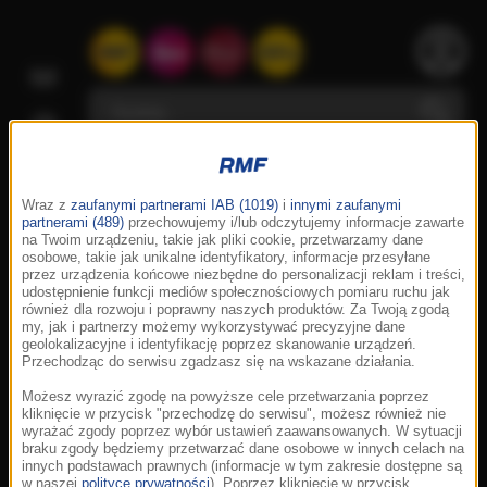
Wraz z
zaufanymi partnerami IAB (1019)
i
innymi zaufanymi
partnerami (489)
przechowujemy i/lub odczytujemy informacje zawarte
na Twoim urządzeniu, takie jak pliki cookie, przetwarzamy dane
osobowe, takie jak unikalne identyfikatory, informacje przesyłane
przez urządzenia końcowe niezbędne do personalizacji reklam i treści,
udostępnienie funkcji mediów społecznościowych pomiaru ruchu jak
również dla rozwoju i poprawny naszych produktów. Za Twoją zgodą
my, jak i partnerzy możemy wykorzystywać precyzyjne dane
geolokalizacyjne i identyfikację poprzez skanowanie urządzeń.
Przechodząc do serwisu zgadzasz się na wskazane działania.
Możesz wyrazić zgodę na powyższe cele przetwarzania poprzez
kliknięcie w przycisk "przechodzę do serwisu", możesz również nie
wyrażać zgody poprzez wybór ustawień zaawansowanych. W sytuacji
braku zgody będziemy przetwarzać dane osobowe w innych celach na
innych podstawach prawnych (informacje w tym zakresie dostępne są
w naszej
polityce prywatności
). Poprzez kliknięcie w przycisk