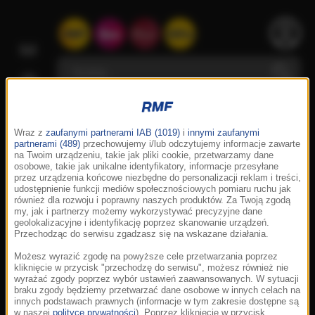
Wraz z
zaufanymi partnerami IAB (1019)
i
innymi zaufanymi
partnerami (489)
przechowujemy i/lub odczytujemy informacje zawarte
na Twoim urządzeniu, takie jak pliki cookie, przetwarzamy dane
osobowe, takie jak unikalne identyfikatory, informacje przesyłane
przez urządzenia końcowe niezbędne do personalizacji reklam i treści,
udostępnienie funkcji mediów społecznościowych pomiaru ruchu jak
również dla rozwoju i poprawny naszych produktów. Za Twoją zgodą
my, jak i partnerzy możemy wykorzystywać precyzyjne dane
geolokalizacyjne i identyfikację poprzez skanowanie urządzeń.
Przechodząc do serwisu zgadzasz się na wskazane działania.
Możesz wyrazić zgodę na powyższe cele przetwarzania poprzez
kliknięcie w przycisk "przechodzę do serwisu", możesz również nie
wyrażać zgody poprzez wybór ustawień zaawansowanych. W sytuacji
braku zgody będziemy przetwarzać dane osobowe w innych celach na
innych podstawach prawnych (informacje w tym zakresie dostępne są
w naszej
polityce prywatności
). Poprzez kliknięcie w przycisk