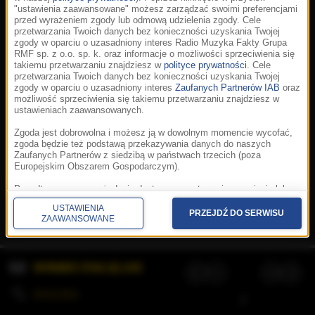
"ustawienia zaawansowane" możesz zarządzać swoimi preferencjami
przed wyrażeniem zgody lub odmową udzielenia zgody. Cele
przetwarzania Twoich danych bez konieczności uzyskania Twojej
zgody w oparciu o uzasadniony interes Radio Muzyka Fakty Grupa
RMF sp. z o.o. sp. k. oraz informacje o możliwości sprzeciwienia się
takiemu przetwarzaniu znajdziesz w
polityce prywatności
. Cele
przetwarzania Twoich danych bez konieczności uzyskania Twojej
zgody w oparciu o uzasadniony interes
Zaufanych Partnerów IAB
oraz
możliwość sprzeciwienia się takiemu przetwarzaniu znajdziesz w
ustawieniach zaawansowanych.
Zgoda jest dobrowolna i możesz ją w dowolnym momencie wycofać,
zgoda będzie też podstawą przekazywania danych do naszych
Zaufanych Partnerów z siedzibą w państwach trzecich (poza
Europejskim Obszarem Gospodarczym).
Korzystanie z portalu oznacza akceptację
Regulaminu
.
Polityka cookies
.
SpeakUp
.
Ponadto masz prawo żądania dostępu, sprostowania, usunięcia lub
Prywatność
.
Aplikacje
.
© 2026 Radio Muzyka
ograniczenia przetwarzania danych, a także złożenia skargi do
Fakty Grupa RMF sp. z o.o. sp. k.
USTAWIENIA
Prezesa Urzędu Ochrony Danych Osobowych. W polityce prywatności
PRZEJDŹ DO SERWISU
ZAAWANSOWANE
znajdziesz informacje jak wykonać swoje prawa. Szczegółowe
informacje na temat przetwarzania Twoich danych znajdują się w
polityce prywatności.
WYBIERZ STACJĘ LIVE
Administratorem tych danych jesteśmy my, czyli Radio Muzyka Fakty
Grupa RMF sp. z o.o. sp. k. z siedzibą w Krakowie, al. Waszyngtona
1.
KOLEJKA
/
Stosowanie plików cookies i innych technologii