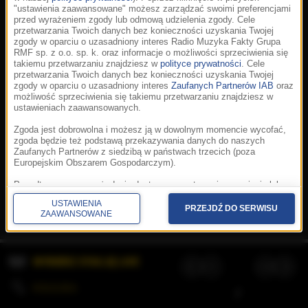
"ustawienia zaawansowane" możesz zarządzać swoimi preferencjami
przed wyrażeniem zgody lub odmową udzielenia zgody. Cele
przetwarzania Twoich danych bez konieczności uzyskania Twojej
zgody w oparciu o uzasadniony interes Radio Muzyka Fakty Grupa
RMF sp. z o.o. sp. k. oraz informacje o możliwości sprzeciwienia się
takiemu przetwarzaniu znajdziesz w
polityce prywatności
. Cele
przetwarzania Twoich danych bez konieczności uzyskania Twojej
zgody w oparciu o uzasadniony interes
Zaufanych Partnerów IAB
oraz
możliwość sprzeciwienia się takiemu przetwarzaniu znajdziesz w
ustawieniach zaawansowanych.
Zgoda jest dobrowolna i możesz ją w dowolnym momencie wycofać,
zgoda będzie też podstawą przekazywania danych do naszych
Zaufanych Partnerów z siedzibą w państwach trzecich (poza
Europejskim Obszarem Gospodarczym).
Korzystanie z portalu oznacza akceptację
Regulaminu
.
Polityka cookies
.
SpeakUp
.
Ponadto masz prawo żądania dostępu, sprostowania, usunięcia lub
Prywatność
.
Aplikacje
.
© 2026 Radio Muzyka
ograniczenia przetwarzania danych, a także złożenia skargi do
Fakty Grupa RMF sp. z o.o. sp. k.
USTAWIENIA
Prezesa Urzędu Ochrony Danych Osobowych. W polityce prywatności
PRZEJDŹ DO SERWISU
ZAAWANSOWANE
znajdziesz informacje jak wykonać swoje prawa. Szczegółowe
informacje na temat przetwarzania Twoich danych znajdują się w
polityce prywatności.
WYBIERZ STACJĘ LIVE
Administratorem tych danych jesteśmy my, czyli Radio Muzyka Fakty
Grupa RMF sp. z o.o. sp. k. z siedzibą w Krakowie, al. Waszyngtona
1.
KOLEJKA
/
Stosowanie plików cookies i innych technologii