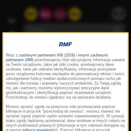
Wraz z
zaufanymi partnerami IAB (1019)
i
innymi zaufanymi
partnerami (489)
przechowujemy i/lub odczytujemy informacje zawarte
na Twoim urządzeniu, takie jak pliki cookie, przetwarzamy dane
osobowe, takie jak unikalne identyfikatory, informacje przesyłane
przez urządzenia końcowe niezbędne do personalizacji reklam i treści,
udostępnienie funkcji mediów społecznościowych pomiaru ruchu jak
również dla rozwoju i poprawny naszych produktów. Za Twoją zgodą
my, jak i partnerzy możemy wykorzystywać precyzyjne dane
geolokalizacyjne i identyfikację poprzez skanowanie urządzeń.
Przechodząc do serwisu zgadzasz się na wskazane działania.
Możesz wyrazić zgodę na powyższe cele przetwarzania poprzez
kliknięcie w przycisk "przechodzę do serwisu", możesz również nie
wyrażać zgody poprzez wybór ustawień zaawansowanych. W sytuacji
braku zgody będziemy przetwarzać dane osobowe w innych celach na
innych podstawach prawnych (informacje w tym zakresie dostępne są
w naszej
polityce prywatności
). Poprzez kliknięcie w przycisk