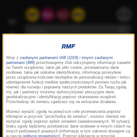
Wraz z
zaufanymi partnerami IAB (1019)
i
innymi zaufanymi
partnerami (489)
przechowujemy i/lub odczytujemy informacje zawarte
na Twoim urządzeniu, takie jak pliki cookie, przetwarzamy dane
osobowe, takie jak unikalne identyfikatory, informacje przesyłane
przez urządzenia końcowe niezbędne do personalizacji reklam i treści,
udostępnienie funkcji mediów społecznościowych pomiaru ruchu jak
również dla rozwoju i poprawny naszych produktów. Za Twoją zgodą
my, jak i partnerzy możemy wykorzystywać precyzyjne dane
geolokalizacyjne i identyfikację poprzez skanowanie urządzeń.
Przechodząc do serwisu zgadzasz się na wskazane działania.
Możesz wyrazić zgodę na powyższe cele przetwarzania poprzez
kliknięcie w przycisk "przechodzę do serwisu", możesz również nie
wyrażać zgody poprzez wybór ustawień zaawansowanych. W sytuacji
braku zgody będziemy przetwarzać dane osobowe w innych celach na
innych podstawach prawnych (informacje w tym zakresie dostępne są
w naszej
polityce prywatności
). Poprzez kliknięcie w przycisk