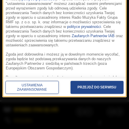
"ustawienia zaawansowane" możesz zarządzać swoimi preferencjami
przed wyrażeniem zgody lub odmową udzielenia zgody. Cele
przetwarzania Twoich danych bez konieczności uzyskania Twojej
zgody w oparciu o uzasadniony interes Radio Muzyka Fakty Grupa
RMF sp. z o.o. sp. k. oraz informacje o możliwości sprzeciwienia się
takiemu przetwarzaniu znajdziesz w
polityce prywatności
. Cele
przetwarzania Twoich danych bez konieczności uzyskania Twojej
zgody w oparciu o uzasadniony interes
Zaufanych Partnerów IAB
oraz
możliwość sprzeciwienia się takiemu przetwarzaniu znajdziesz w
ustawieniach zaawansowanych.
Zgoda jest dobrowolna i możesz ją w dowolnym momencie wycofać,
zgoda będzie też podstawą przekazywania danych do naszych
Zaufanych Partnerów z siedzibą w państwach trzecich (poza
Europejskim Obszarem Gospodarczym).
Korzystanie z portalu oznacza akceptację
Regulaminu
.
Polityka cookies
.
SpeakUp
.
Ponadto masz prawo żądania dostępu, sprostowania, usunięcia lub
Prywatność
.
Aplikacje
.
© 2026 Radio Muzyka
ograniczenia przetwarzania danych, a także złożenia skargi do
Fakty Grupa RMF sp. z o.o. sp. k.
USTAWIENIA
Prezesa Urzędu Ochrony Danych Osobowych. W polityce prywatności
PRZEJDŹ DO SERWISU
ZAAWANSOWANE
znajdziesz informacje jak wykonać swoje prawa. Szczegółowe
informacje na temat przetwarzania Twoich danych znajdują się w
polityce prywatności.
WYBIERZ STACJĘ LIVE
Administratorem tych danych jesteśmy my, czyli Radio Muzyka Fakty
Grupa RMF sp. z o.o. sp. k. z siedzibą w Krakowie, al. Waszyngtona
1.
KOLEJKA
/
Stosowanie plików cookies i innych technologii