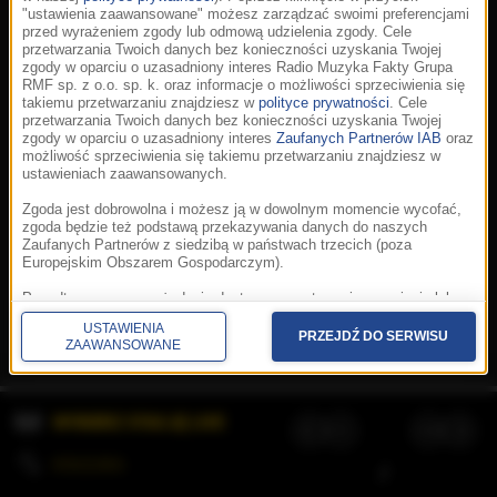
"ustawienia zaawansowane" możesz zarządzać swoimi preferencjami
przed wyrażeniem zgody lub odmową udzielenia zgody. Cele
przetwarzania Twoich danych bez konieczności uzyskania Twojej
zgody w oparciu o uzasadniony interes Radio Muzyka Fakty Grupa
RMF sp. z o.o. sp. k. oraz informacje o możliwości sprzeciwienia się
takiemu przetwarzaniu znajdziesz w
polityce prywatności
. Cele
przetwarzania Twoich danych bez konieczności uzyskania Twojej
zgody w oparciu o uzasadniony interes
Zaufanych Partnerów IAB
oraz
możliwość sprzeciwienia się takiemu przetwarzaniu znajdziesz w
ustawieniach zaawansowanych.
Zgoda jest dobrowolna i możesz ją w dowolnym momencie wycofać,
zgoda będzie też podstawą przekazywania danych do naszych
Zaufanych Partnerów z siedzibą w państwach trzecich (poza
Europejskim Obszarem Gospodarczym).
Korzystanie z portalu oznacza akceptację
Regulaminu
.
Polityka cookies
.
SpeakUp
.
Ponadto masz prawo żądania dostępu, sprostowania, usunięcia lub
Prywatność
.
Aplikacje
.
© 2026 Radio Muzyka
ograniczenia przetwarzania danych, a także złożenia skargi do
Fakty Grupa RMF sp. z o.o. sp. k.
USTAWIENIA
Prezesa Urzędu Ochrony Danych Osobowych. W polityce prywatności
PRZEJDŹ DO SERWISU
ZAAWANSOWANE
znajdziesz informacje jak wykonać swoje prawa. Szczegółowe
informacje na temat przetwarzania Twoich danych znajdują się w
polityce prywatności.
WYBIERZ STACJĘ LIVE
Administratorem tych danych jesteśmy my, czyli Radio Muzyka Fakty
Grupa RMF sp. z o.o. sp. k. z siedzibą w Krakowie, al. Waszyngtona
1.
KOLEJKA
/
Stosowanie plików cookies i innych technologii