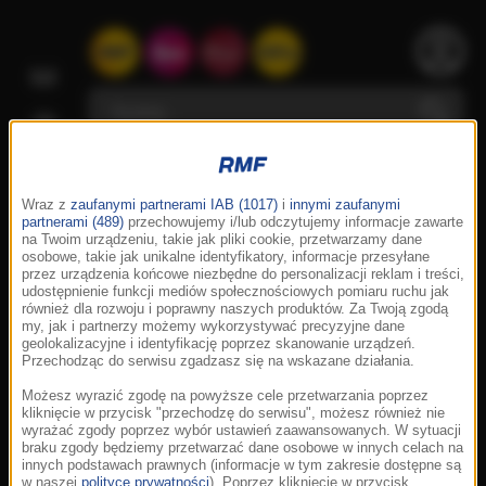
Wraz z
zaufanymi partnerami IAB (1017)
i
innymi zaufanymi
partnerami (489)
przechowujemy i/lub odczytujemy informacje zawarte
na Twoim urządzeniu, takie jak pliki cookie, przetwarzamy dane
osobowe, takie jak unikalne identyfikatory, informacje przesyłane
przez urządzenia końcowe niezbędne do personalizacji reklam i treści,
udostępnienie funkcji mediów społecznościowych pomiaru ruchu jak
również dla rozwoju i poprawny naszych produktów. Za Twoją zgodą
my, jak i partnerzy możemy wykorzystywać precyzyjne dane
geolokalizacyjne i identyfikację poprzez skanowanie urządzeń.
Przechodząc do serwisu zgadzasz się na wskazane działania.
Możesz wyrazić zgodę na powyższe cele przetwarzania poprzez
kliknięcie w przycisk "przechodzę do serwisu", możesz również nie
wyrażać zgody poprzez wybór ustawień zaawansowanych. W sytuacji
braku zgody będziemy przetwarzać dane osobowe w innych celach na
innych podstawach prawnych (informacje w tym zakresie dostępne są
w naszej
polityce prywatności
). Poprzez kliknięcie w przycisk