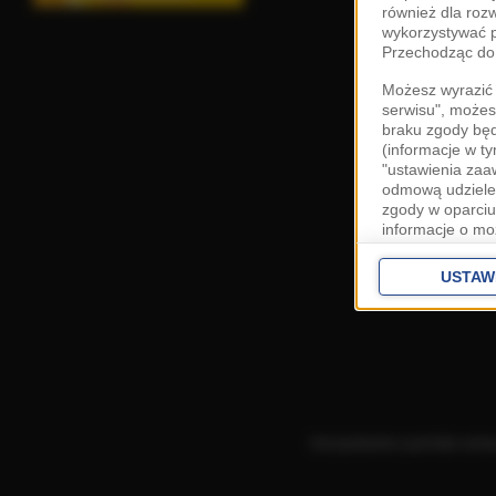
również dla roz
wykorzystywać p
Przechodząc do 
Możesz wyrazić 
serwisu", możes
braku zgody bę
(informacje w t
"ustawienia za
odmową udzielen
zgody w oparciu
informacje o mo
Cele przetwarza
interes
Zaufany
USTAW
ustawieniach z
Zgoda jest dob
przekazywania d
Europejskim Ob
Ponadto masz pr
danych, a także
Korzystanie z portalu ozn
prywatności zna
przetwarzania T