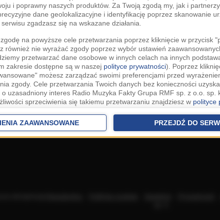
woju i poprawny naszych produktów. Za Twoją zgodą my, jak i partner
recyzyjne dane geolokalizacyjne i identyfikację poprzez skanowanie u
serwisu zgadzasz się na wskazane działania.
zgodę na powyższe cele przetwarzania poprzez kliknięcie w przycisk 
z również nie wyrażać zgody poprzez wybór ustawień zaawansowanych
dziemy przetwarzać dane osobowe w innych celach na innych podsta
ym zakresie dostępne są w naszej
polityce prywatności
). Poprzez kliknię
awansowane" możesz zarządzać swoimi preferencjami przed wyrażenie
ia zgody. Cele przetwarzania Twoich danych bez konieczności uzyska
 o uzasadniony interes Radio Muzyka Fakty Grupa RMF sp. z o.o. sp. k
żliwości sprzeciwienia się takiemu przetwarzaniu znajdziesz w
polityce
nia Twoich danych bez konieczności uzyskania Twojej zgody w oparci
ch Partnerów IAB
oraz możliwość sprzeciwienia się takiemu przetwarza
IENIA ZAAWANSOWANE
PRZEJDŹ DO SERW
aawansowanych.
rowolna i możesz ją w dowolnym momencie wycofać, zgoda będzie też
anych do naszych Zaufanych Partnerów z siedzibą w państwach trzec
szarem Gospodarczym).
awo żądania dostępu, sprostowania, usunięcia lub ograniczenia przet
 złożenia skargi do Prezesa Urzędu Ochrony Danych Osobowych. W pol
acza akceptację
Regulaminu
.
Polityka cookies
.
SpeakUp
.
Prywatność
jdziesz informacje jak wykonać swoje prawa. Szczegółowe informacje 
sp. k.
woich danych znajdują się w polityce prywatności.