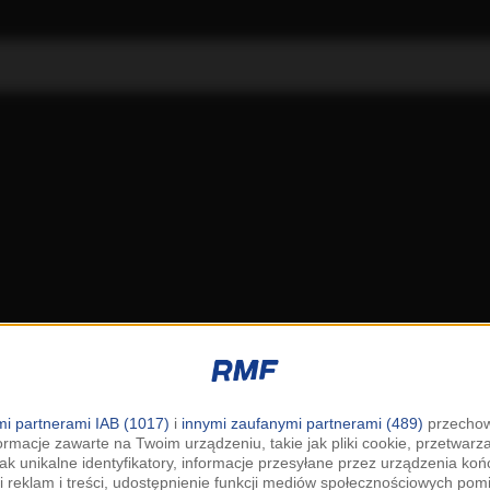
i partnerami IAB (1017)
i
innymi zaufanymi partnerami (489)
przechow
ormacje zawarte na Twoim urządzeniu, takie jak pliki cookie, przetwar
jak unikalne identyfikatory, informacje przesyłane przez urządzenia k
i reklam i treści, udostępnienie funkcji mediów społecznościowych pom