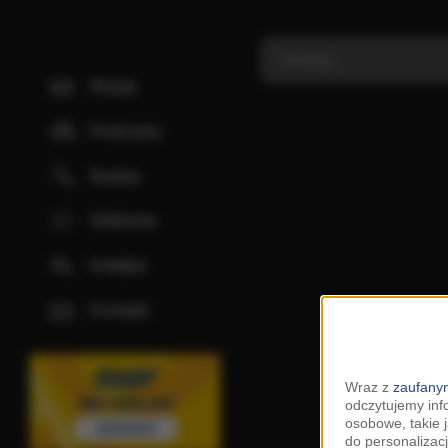
Stacje
Podcasty
Szukaj
Ulubione
Kolejka
Kontakt
Wraz z
zaufanym
odczytujemy inf
osobowe, takie 
do personalizacj