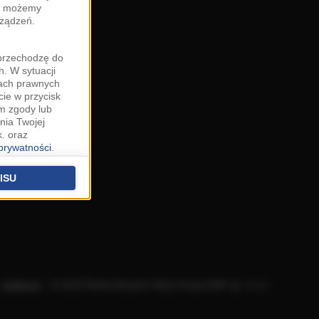
zy możemy
rządzeń.
"przechodzę do
. W sytuacji
wach prawnych
cie w przycisk
m zgody lub
nia Twojej
. oraz
 prywatności
.
u o uzasadniony
niu znajdziesz w
ISU
 podstawą
ich (poza
warzania
ityce
.
Aplikacje
.
© 2026 Radio Muzyka Fakty Grupa RMF sp. z o.o.
na temat