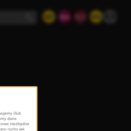
ujemy i/lub
zamy dane
ońcowe niezbędne
iaru ruchu jak