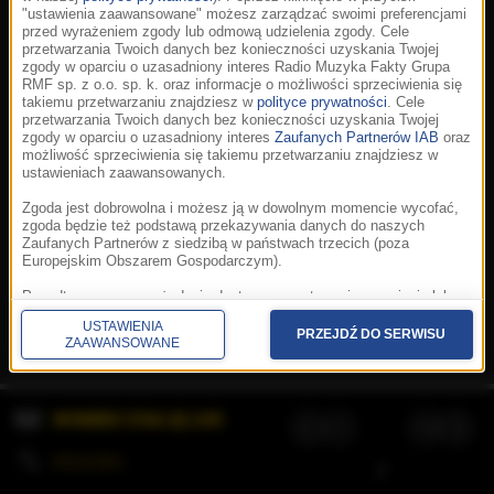
"ustawienia zaawansowane" możesz zarządzać swoimi preferencjami
przed wyrażeniem zgody lub odmową udzielenia zgody. Cele
przetwarzania Twoich danych bez konieczności uzyskania Twojej
zgody w oparciu o uzasadniony interes Radio Muzyka Fakty Grupa
RMF sp. z o.o. sp. k. oraz informacje o możliwości sprzeciwienia się
takiemu przetwarzaniu znajdziesz w
polityce prywatności
. Cele
przetwarzania Twoich danych bez konieczności uzyskania Twojej
zgody w oparciu o uzasadniony interes
Zaufanych Partnerów IAB
oraz
możliwość sprzeciwienia się takiemu przetwarzaniu znajdziesz w
ustawieniach zaawansowanych.
Zgoda jest dobrowolna i możesz ją w dowolnym momencie wycofać,
zgoda będzie też podstawą przekazywania danych do naszych
Zaufanych Partnerów z siedzibą w państwach trzecich (poza
Europejskim Obszarem Gospodarczym).
Korzystanie z portalu oznacza akceptację
Regulaminu
.
Polityka cookies
.
SpeakUp
.
Ponadto masz prawo żądania dostępu, sprostowania, usunięcia lub
Prywatność
.
Aplikacje
.
© 2026 Radio Muzyka
ograniczenia przetwarzania danych, a także złożenia skargi do
Fakty Grupa RMF sp. z o.o. sp. k.
USTAWIENIA
Prezesa Urzędu Ochrony Danych Osobowych. W polityce prywatności
PRZEJDŹ DO SERWISU
ZAAWANSOWANE
znajdziesz informacje jak wykonać swoje prawa. Szczegółowe
informacje na temat przetwarzania Twoich danych znajdują się w
polityce prywatności.
WYBIERZ STACJĘ LIVE
Administratorem tych danych jesteśmy my, czyli Radio Muzyka Fakty
Grupa RMF sp. z o.o. sp. k. z siedzibą w Krakowie, al. Waszyngtona
1.
KOLEJKA
/
Stosowanie plików cookies i innych technologii