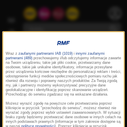
Wraz z
zaufanymi partnerami IAB (1019)
i
innymi zaufanymi
partnerami (489)
przechowujemy i/lub odczytujemy informacje zawarte
na Twoim urządzeniu, takie jak pliki cookie, przetwarzamy dane
osobowe, takie jak unikalne identyfikatory, informacje przesyłane
przez urządzenia końcowe niezbędne do personalizacji reklam i treści,
udostępnienie funkcji mediów społecznościowych pomiaru ruchu jak
również dla rozwoju i poprawny naszych produktów. Za Twoją zgodą
my, jak i partnerzy możemy wykorzystywać precyzyjne dane
geolokalizacyjne i identyfikację poprzez skanowanie urządzeń.
Przechodząc do serwisu zgadzasz się na wskazane działania.
Możesz wyrazić zgodę na powyższe cele przetwarzania poprzez
kliknięcie w przycisk "przechodzę do serwisu", możesz również nie
wyrażać zgody poprzez wybór ustawień zaawansowanych. W sytuacji
braku zgody będziemy przetwarzać dane osobowe w innych celach na
innych podstawach prawnych (informacje w tym zakresie dostępne są
w naszej
polityce prywatności
). Poprzez kliknięcie w przycisk